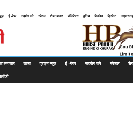
्यूज़
ई -पेपर
सहयोग करे
स्पेशल
शेयर बाजार
पॉलिटिक्स
दुनिया
बिजनेस
क्रिकेट
लाइफस्टा
Gau Bharat Bharati Petroleum Pr
Gau B
Limit
ऊ समाचार
ताज़ा
प्राइम न्यूज़
ई -पेपर
सहयोग करे
स्पेशल
शे
नोलॉजी