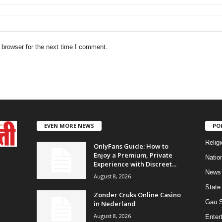
 browser for the next time I comment.
EVEN MORE NEWS
PO
Religi
OnlyFans Guide: How to
Enjoy a Premium, Private
Natio
Experience with Discreet...
News
August 8, 2026
State
Zonder Cruks Online Casino
Gau 
in Nederland
August 8, 2026
Enter