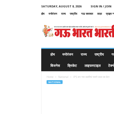
SATURDAY, AUGUST 8, 2026
SIGN IN / JOIN
होम
मनोरंजन
राज्य
राष्ट्रीय
गऊ समाचार
ताज़ा
प्राइम न
G
a
u
B
h
a
r
होम
मनोरंजन
राज्य
राष्ट्रीय
ग
a
t
बिजनेस
क्रिकेट
लाइफस्टाइल
टेक्
B
h
Home
National
IPS बन गया बकरियां चराने वाला का बेटा
a
NATIONAL
r
a
t
i