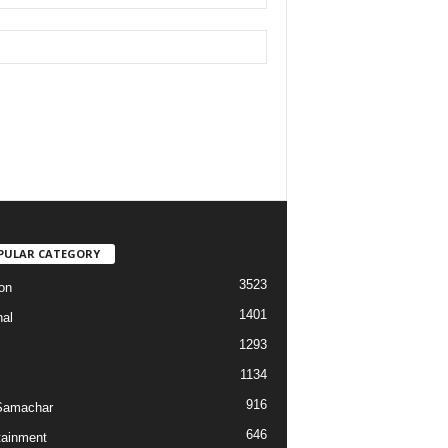
PULAR CATEGORY
3523
on
1401
nal
1293
1134
916
Samachar
646
tainment