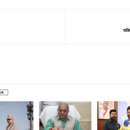
पाकि
OR