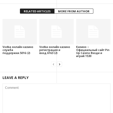
RELATED ARTICLES
MORE FROM AUTHOR
Vodka онлайн казино
Vodka онлайн казино
Казино –
служба
регистрация и
Официальный сайт Pin
поддержки.5016 (2)
вход.6163 (2)
Up Casino Входи и
играй.1530
LEAVE A REPLY