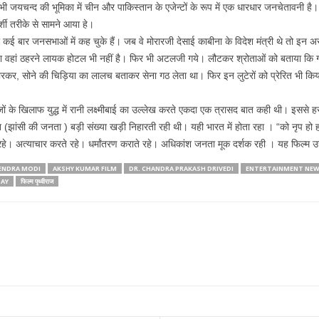
 भी जयचन्द की भूमिका में चीन और पाकिस्तान के एजेन्टों के रूप में एक धारधार जनचेतावनी ह
र्शी तरीके से सामने आया हे।
 कई बार जनसभाओं में कह चुके हैं। जब वे मोरारजी देसाई काबीना के विदेश मंत्री थे तो इन अरब
वहां ठहरने लायक होटल भी नहीं है। फिर भी अटलजी गये। लौटकर श्रोताओं को बताया कि गज
रकर, सोने की चिड़िया का लालच बताकर सेना गठ लेता था। फिर इन लुटेरों को प्रेरित भी किय
ों के खिलाफ युद्ध में रानी लक्ष्मीबाई का उल्लेख करते एकदा एक त्रासद बात कही थी। इससे 
(झांसी की जनता ) बड़ी संख्या खड़ी निहारती रही थी। यही भारत में होता रहा । “को नृप हो हम
। अत्याचार करते रहे। धर्मांतरण कराते रहे। अधिकांश जनता मूक दर्शक रही । यह फिल्म उ
RENDRA MODI
AKSHY KUMAR FILM
DR. CHANDRA PRAKASH DRIVEDI
ENTERTAINMENT NE
AY
फिल्म पृथ्वीराज