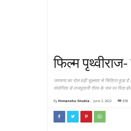
फिल्म पृथ्वीराज-
जयचन्द का रोल बड़ी सूक्ष्मता से चित्रित हुआ 
संयोगिता से राजपूतानी गौरव के नाम पर पिता होकर
By
Himanshu Shukla
-
June 3, 2022
838