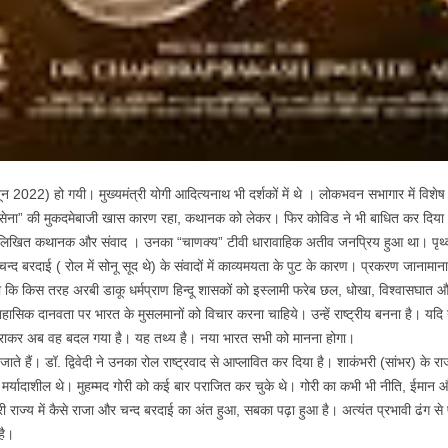
जून 2022) हो गयी। मुख्यमंत्री योगी आदित्यनाथ भी दर्शकों में थे । लोकभवन सभागार में विश
 सेना” की मुकदमेबाजी खास कारण रहा, कथानक को लेकर। फिर कोविड ने भी बाधित कर दिया
द्वारा लिखित कथानक और संवाद । उनका “चाणक्य” टीवी धारावाहिक अतीव जनप्रिय हुआ था। पृथ
बरदाई ( रोल में सोनू सूद थे) के संवादों में काव्यमयता के पुट के कारण। प्रकरण जानामाना है
या कि किस तरह अरबी डाकू धर्मप्राण हिन्दू शासकों को इस्लामी फरेब छल, धोखा, विश्वासघात 
िहासिक दानवता पर भारत के मुसलमानों को विचार करना चाहिये। उन्हें राष्ट्रीय बनना है। यदि 
ो हराकर अब वह बदल गया है। यह तथ्य है। नया भारत सभी को मानना होगा।
 जाते हैं। डॉ. द्विवेदी ने उनका रोल राष्ट्रवाद से आप्लावित कर दिया है। शाकंभरी (सांभर) के
े। मर्यादाशील थे। मुहम्मद गोरी को कई बार पराजित कर चुके थे। गोरी का कभी भी नीति, ईमान औ
ोरी राज्य में कैसे राजा और चन्द बरदाई का अंत हुआ, सबका पढ़ा हुआ है। अत्यंत प्रभावी ढंग 
है।