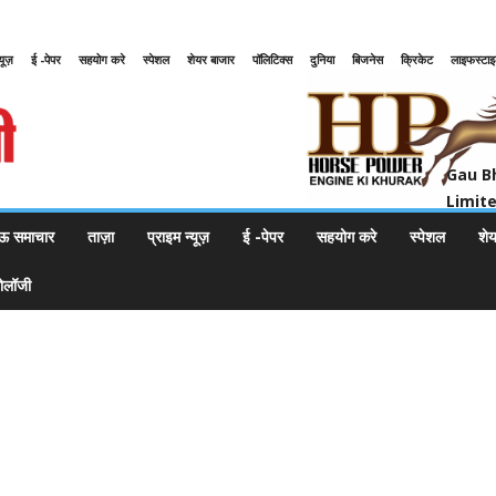
्यूज़
ई -पेपर
सहयोग करे
स्पेशल
शेयर बाजार
पॉलिटिक्स
दुनिया
बिजनेस
क्रिकेट
लाइफस्टा
Gau Bharat Bharati Petroleum Pr
Gau B
Limit
ऊ समाचार
ताज़ा
प्राइम न्यूज़
ई -पेपर
सहयोग करे
स्पेशल
शे
नोलॉजी