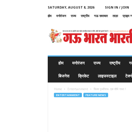
SATURDAY, AUGUST 8, 2026
SIGN IN / JOIN
होम
मनोरंजन
राज्य
राष्ट्रीय
गऊ समाचार
ताज़ा
प्राइम न
G
a
u
B
h
a
r
होम
मनोरंजन
राज्य
राष्ट्रीय
ग
a
t
बिजनेस
क्रिकेट
लाइफस्टाइल
टेक्
B
h
Home
Entertainment
फिल्म पृथ्वीराज- एक शौर्य गाथा !
a
ENTERTAINMENT
FEATURE NEWS
r
a
t
i