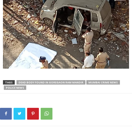
TAGS
DEAD BODY FOUND IN GOREGAON RAM MANDIR
MUMBAI CRIME NEWS
POLICE NEWS