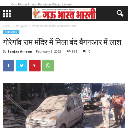
Gau Bharat Bharati Petroleum Private Limited
Home
Religion
गोरेगाँव राम मंदिर में मिला बंद बैगनआर में लाश
RELIGION
गोरेगाँव राम मंदिर में मिला बंद बैगनआर में लाश
By
Sanjay Amaan
-
February 8, 2022
891
0