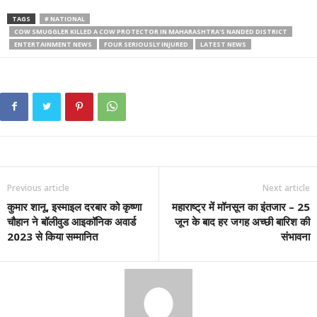
TAGS
# NATIONAL
COW SMUGGLER KILLED A COW PROTECTOR IN MAHARASHTRA'S NANDED DISTRICT
ENTERTAINMENT NEWS
FOUR SERIOUSLY INJURED
LATEST NEWS
Previous article
Next article
कुमार शानू, इस्माइल दरबार को कृष्णा
महाराष्ट्र में मॉनसून का इंतजार – 25
चौहान ने बॉलीवुड आइकॉनिक अवार्ड
जून के बाद हर जगह अच्छी बारिश की
2023 से किया सम्मानित
संभावना