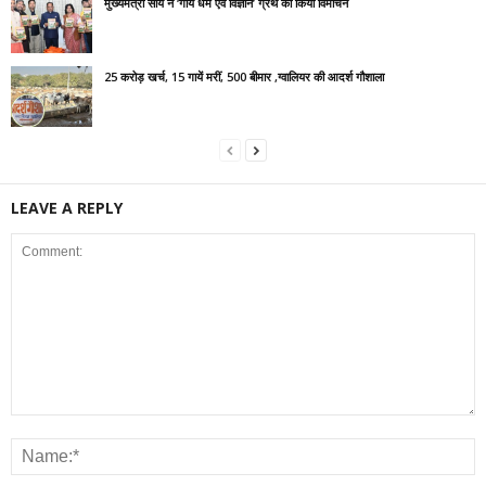
मुख्यमंत्री साय ने ‘गाय धर्म एवं विज्ञान’ ग्रंथ का किया विमोचन
25 करोड़ खर्च, 15 गायें मरीं, 500 बीमार ,ग्वालियर की आदर्श गौशाला
LEAVE A REPLY