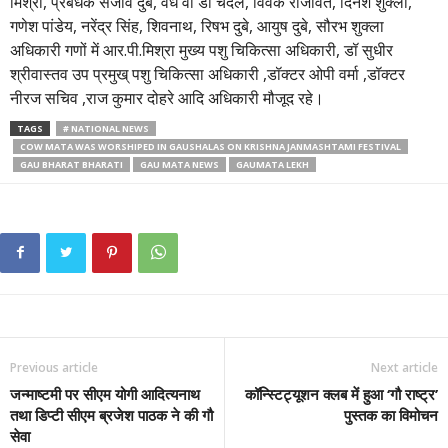
मिश्रा, प्रबंधक संजीव दुबे, वैध वी डी चंदेल, विवेक राजावत, दिनेश शुक्ला,
गणेश पांडेय, नरेंद्र सिंह, शिवनाथ, रिषभ दुबे, आयुष दुबे, सौरभ शुक्ला
अधिकारी गणों में आर.पी.मिश्रा मुख्य पशु चिकित्सा अधिकारी, डॉ सुधीर
श्रीवास्तव उप प्रमुख् पशु चिकित्सा अधिकारी ,डॉक्टर ओपी वर्मा ,डॉक्टर
नीरज सचिव ,राज कुमार दोहरे आदि अधिकारी मौजूद रहे।
TAGS
# NATIONAL NEWS
COW MATA WAS WORSHIPED IN GAUSHALAS ON KRISHNA JANMASHTAMI FESTIVAL
GAU BHARAT BHARATI
GAU MATA NEWS
GAUMATA LEKH
Previous article
Next article
जन्माष्टमी पर सीएम योगी आदित्यनाथ
कॉन्स्टिट्यूशन क्लब में हुआ ‘गौ राष्ट्र’
तथा डिप्टी सीएम ब्रजेश पाठक ने की गौ
पुस्तक का विमोचन
सेवा