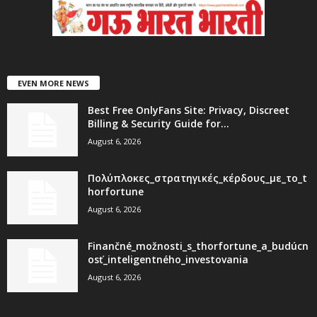
EVEN MORE NEWS
Best Free OnlyFans Site: Privacy, Discreet
Billing & Security Guide for...
August 6, 2026
Πολύπλοκες_στρατηγικές_κέρδους_με_το_t
horfortune
August 6, 2026
Finančné_možnosti_s_thorfortune_a_budúcn
osť_inteligentného_investovania
August 6, 2026