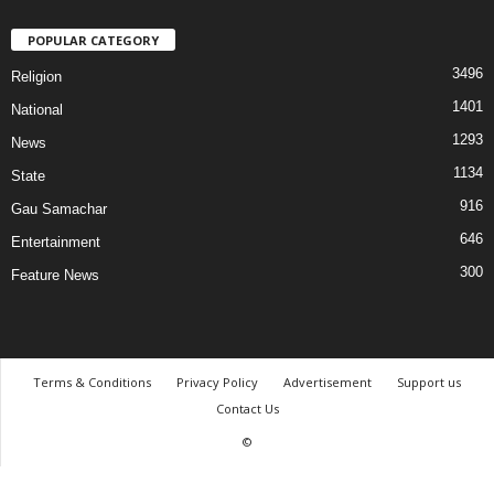
POPULAR CATEGORY
3496
Religion
1401
National
1293
News
1134
State
916
Gau Samachar
646
Entertainment
300
Feature News
Terms & Conditions
Privacy Policy
Advertisement
Support us
Contact Us
©