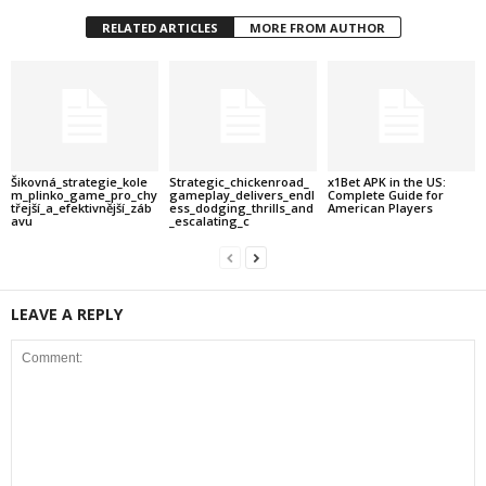
RELATED ARTICLES
MORE FROM AUTHOR
Šikovná_strategie_kole
Strategic_chickenroad_
x1Bet APK in the US:
m_plinko_game_pro_chy
gameplay_delivers_endl
Complete Guide for
třejší_a_efektivnější_záb
ess_dodging_thrills_and
American Players
avu
_escalating_c
LEAVE A REPLY