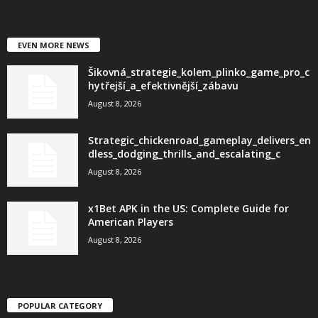
EVEN MORE NEWS
Šikovná_strategie_kolem_plinko_game_pro_c
hytřejší_a_efektivnější_zábavu
August 8, 2026
Strategic_chickenroad_gameplay_delivers_en
dless_dodging_thrills_and_escalating_c
August 8, 2026
x1Bet APK in the US: Complete Guide for
American Players
August 8, 2026
POPULAR CATEGORY