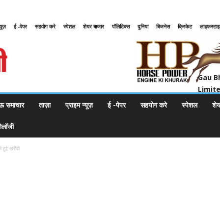
्यूज़
ई -पेपर
सहयोग करे
स्पेशल
शेयर बाजार
पॉलिटिक्स
दुनिया
बिजनेस
क्रिकेट
लाइफस्टा
Gau Bharat Bharati Petroleum Pr
Gau B
Limit
ऊ समाचार
ताज़ा
प्राइम न्यूज़
ई -पेपर
सहयोग करे
स्पेशल
शे
नोलॉजी
ी हुई खरीदी