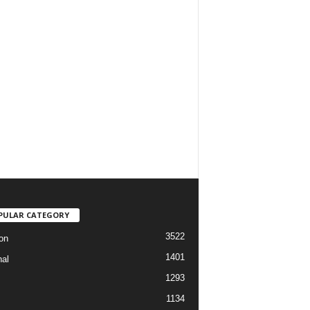
PULAR CATEGORY
3522
on
1401
nal
1293
1134