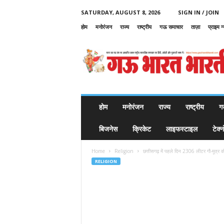
SATURDAY, AUGUST 8, 2026
SIGN IN / JOIN
होम
मनोरंजन
राज्य
राष्ट्रीय
गऊ समाचार
ताज़ा
प्राइम न
G
a
u
B
h
a
r
होम
मनोरंजन
राज्य
राष्ट्रीय
ग
a
t
बिजनेस
क्रिकेट
लाइफस्टाइल
टेक्
B
h
Home
Religion
छत्तीसगढ़ में पहले दिन 2306 लीटर गौ-मूत्र क
a
RELIGION
r
a
t
i