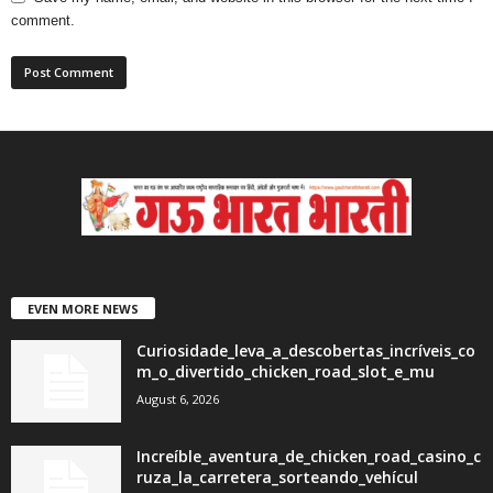
comment.
EVEN MORE NEWS
Curiosidade_leva_a_descobertas_incríveis_co
m_o_divertido_chicken_road_slot_e_mu
August 6, 2026
Increíble_aventura_de_chicken_road_casino_c
ruza_la_carretera_sorteando_vehícul