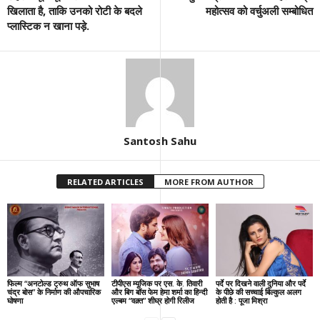
खिलाता है, ताकि उनको रोटी के बदले
महोत्सव को वर्चुअली सम्बोधित
प्लास्टिक न खाना पड़े.
Santosh Sahu
RELATED ARTICLES
MORE FROM AUTHOR
फिल्म “अनटोल्ड ट्रुथ ऑफ सुभाष
टीपीएस म्यूजिक पर एस. के. तिवारी
पर्दे पर दिखने वाली दुनिया और पर्दे
चंद्र बोस” के निर्माण की औपचारिक
और बिग बॉस फेम हेमा शर्मा का हिन्दी
के पीछे की सच्चाई बिल्कुल अलग
घोषणा
एल्बम “वक़्त” शीघ्र होगी रिलीज
होती है : पूजा मिश्रा