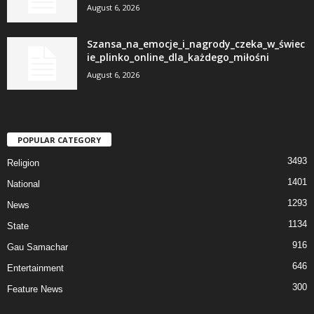
August 6, 2026
Szansa_na_emocje_i_nagrody_czeka_w_świec
ie_plinko_online_dla_każdego_miłośni
August 6, 2026
POPULAR CATEGORY
3493
Religion
1401
National
1293
News
1134
State
916
Gau Samachar
646
Entertainment
300
Feature News