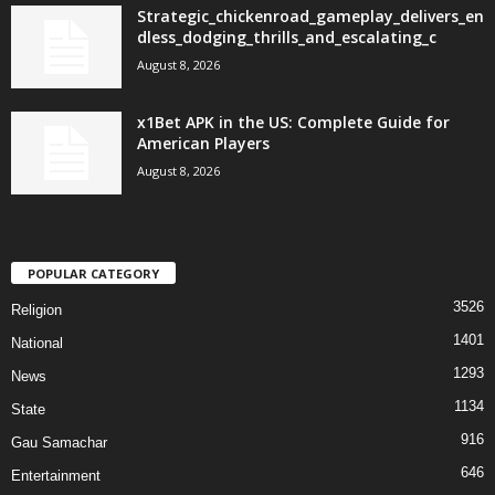
Strategic_chickenroad_gameplay_delivers_en
dless_dodging_thrills_and_escalating_c
August 8, 2026
x1Bet APK in the US: Complete Guide for
American Players
August 8, 2026
POPULAR CATEGORY
3526
Religion
1401
National
1293
News
1134
State
916
Gau Samachar
646
Entertainment