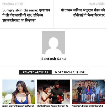
Previous article
Next article
Lumpy skin disease: प्रशासन
गौ तस्कर माफिया अनुब्रत मंडल को
ने ली गोशालाओं की सुध, सोडियम
सीबीआई ने किया गिरफ्तार
हाइपोक्लोराइट का छिड़काव
Santosh Sahu
RELATED ARTICLES
MORE FROM AUTHOR
मुनमुन चक्रबर्ती बहुमुखी प्रतिभा की
जैकी की फिल्म ‘लाइफ ईज गुड’ के
‘रामराज्य’ 4 नवंबर को सिनेमागृहों में