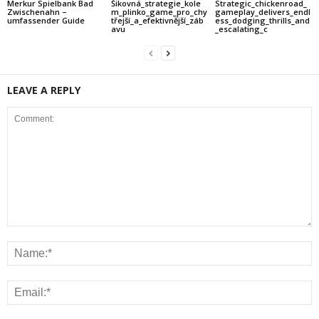
Merkur Spielbank Bad
Šikovná_strategie_kole
Strategic_chickenroad_
Zwischenahn –
m_plinko_game_pro_chy
gameplay_delivers_endl
umfassender Guide
třejší_a_efektivnější_záb
ess_dodging_thrills_and
avu
_escalating_c
LEAVE A REPLY