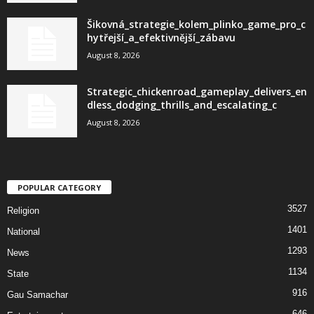
Šikovná_strategie_kolem_plinko_game_pro_c
hytřejší_a_efektivnější_zábavu
August 8, 2026
Strategic_chickenroad_gameplay_delivers_en
dless_dodging_thrills_and_escalating_c
August 8, 2026
POPULAR CATEGORY
3527
Religion
1401
National
1293
News
1134
State
916
Gau Samachar
646