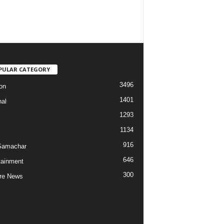
PULAR CATEGORY
3496
on
1401
nal
1293
1134
916
Samachar
646
tainment
300
re News