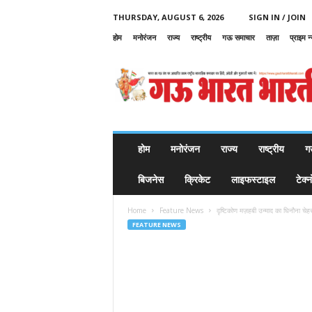
THURSDAY, AUGUST 6, 2026
SIGN IN / JOIN
होम
मनोरंजन
राज्य
राष्ट्रीय
गऊ समाचार
ताज़ा
प्राइम न
G
a
u
B
h
a
r
होम
मनोरंजन
राज्य
राष्ट्रीय
ग
a
t
बिजनेस
क्रिकेट
लाइफस्टाइल
टेक्
B
h
Home
Feature News
दृष्टिकोण मज़हबी उन्माद का घिनौना चेह
a
FEATURE NEWS
r
a
t
i