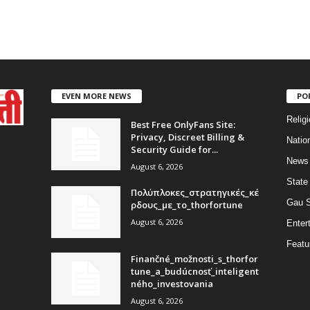
EVEN MORE NEWS
PO
Religi
Best Free OnlyFans Site:
Privacy, Discreet Billing &
Natio
Security Guide for...
News
August 6, 2026
State
Πολύπλοκες_στρατηγικές_κέ
Gau 
ρδους_με_το_thorfortune
August 6, 2026
Enter
Featu
Finančné_možnosti_s_thorfor
tune_a_budúcnosť_inteligent
ného_investovania
August 6, 2026