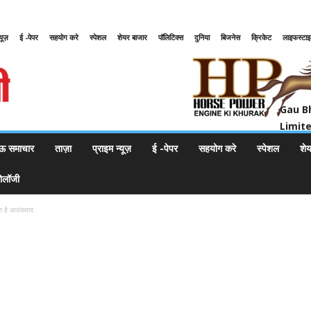
्यूज़
ई -पेपर
सहयोग करे
स्पेशल
शेयर बाजार
पॉलिटिक्स
दुनिया
बिजनेस
क्रिकेट
लाइफस्टा
Gau Bharat Bharati Petroleum Pr
Gau B
Limit
ऊ समाचार
ताज़ा
प्राइम न्यूज़
ई -पेपर
सहयोग करे
स्पेशल
शे
नोलॉजी
रा है आतंकवाद