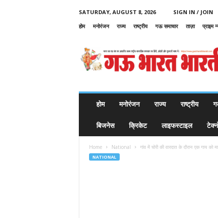
SATURDAY, AUGUST 8, 2026
SIGN IN / JOIN
होम
मनोरंजन
राज्य
राष्ट्रीय
गऊ समाचार
ताज़ा
प्राइम न
G
a
u
B
h
a
r
होम
मनोरंजन
राज्य
राष्ट्रीय
ग
a
t
बिजनेस
क्रिकेट
लाइफस्टाइल
टेक्
B
h
Home
National
गांव में चोरी की वारदात के दौरान एक गाय को म
a
NATIONAL
r
a
t
i