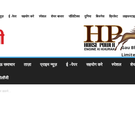
्यूज़
ई -पेपर
सहयोग करे
स्पेशल
शेयर बाजार
पॉलिटिक्स
दुनिया
बिजनेस
क्रिकेट
लाइफस्टा
Gau Bharat Bharati Petroleum Pr
Gau B
Limit
ऊ समाचार
ताज़ा
प्राइम न्यूज़
ई -पेपर
सहयोग करे
स्पेशल
शे
नोलॉजी
ार डालने...