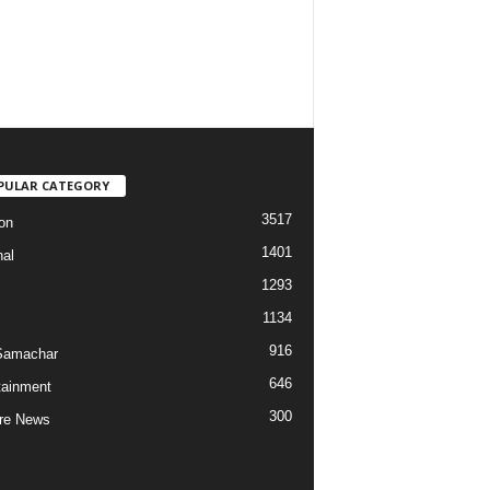
PULAR CATEGORY
3517
on
1401
nal
1293
1134
916
Samachar
646
tainment
300
re News