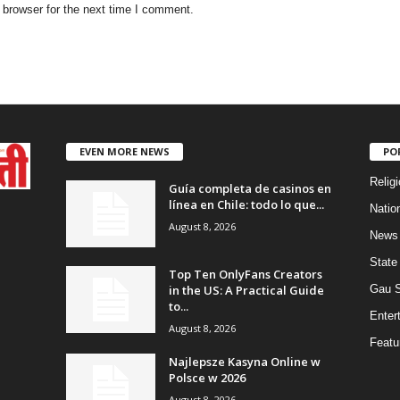
 browser for the next time I comment.
EVEN MORE NEWS
PO
Religi
Guía completa de casinos en
línea en Chile: todo lo que...
Natio
August 8, 2026
News
State
Top Ten OnlyFans Creators
in the US: A Practical Guide
Gau 
to...
Enter
August 8, 2026
Featu
Najlepsze Kasyna Online w
Polsce w 2026
August 8, 2026