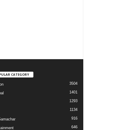
PULAR CATEGORY
3504
on
1401
nal
1293
1134
916
Samachar
646
tainment