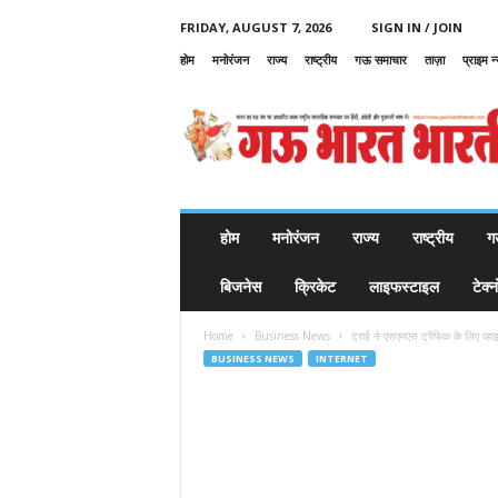
FRIDAY, AUGUST 7, 2026
SIGN IN / JOIN
होम
मनोरंजन
राज्य
राष्ट्रीय
गऊ समाचार
ताज़ा
प्राइम न
G
a
u
B
h
a
r
होम
मनोरंजन
राज्य
राष्ट्रीय
ग
a
t
बिजनेस
क्रिकेट
लाइफस्टाइल
टेक्
B
h
Home
Business News
ट्राई ने एसएमएस ट्रैफिक के लिए व्ह
a
BUSINESS NEWS
INTERNET
r
a
t
i