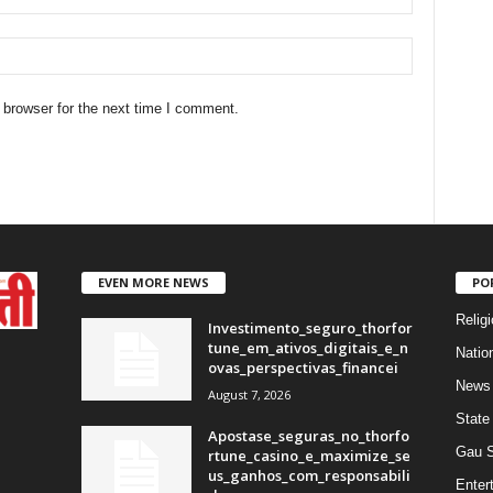
 browser for the next time I comment.
EVEN MORE NEWS
PO
Religi
Investimento_seguro_thorfor
tune_em_ativos_digitais_e_n
Natio
ovas_perspectivas_financei
News
August 7, 2026
State
Apostase_seguras_no_thorfo
Gau 
rtune_casino_e_maximize_se
us_ganhos_com_responsabili
Enter