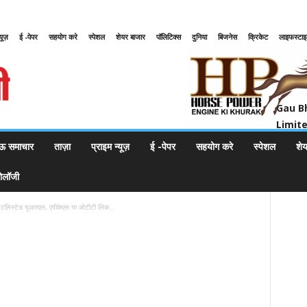
्यूज़
ई -पेपर
सहयोग करे
स्पेशल
शेयर बाजार
पॉलिटिक्स
दुनिया
बिजनेस
क्रिकेट
लाइफस्टा
Gau Bharat Bharati Petroleum Pr
Gau B
Limit
ऊ समाचार
ताज़ा
प्राइम न्यूज़
ई -पेपर
सहयोग करे
स्पेशल
शे
नोलॉजी
ाइटलिस्टेड यूआरएल, एपीकेएस या ओटीटी लिंक...