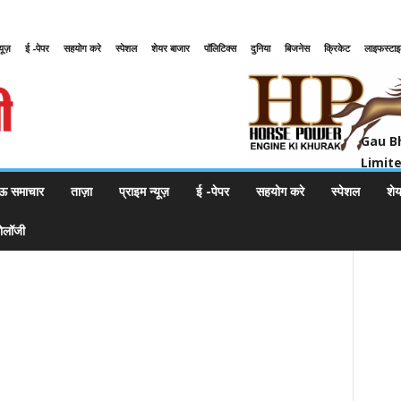
्यूज़
ई -पेपर
सहयोग करे
स्पेशल
शेयर बाजार
पॉलिटिक्स
दुनिया
बिजनेस
क्रिकेट
लाइफस्टा
Gau Bharat Bharati Petroleum Pr
Gau B
Limit
ऊ समाचार
ताज़ा
प्राइम न्यूज़
ई -पेपर
सहयोग करे
स्पेशल
शे
नोलॉजी