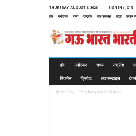
THURSDAY, AUGUST 6, 2026
SIGN IN / JOIN
होम
मनोरंजन
राज्य
राष्ट्रीय
गऊ समाचार
ताज़ा
प्राइम न
G
a
u
B
h
a
r
होम
मनोरंजन
राज्य
राष्ट्रीय
ग
a
t
बिजनेस
क्रिकेट
लाइफस्टाइल
टेक्
B
h
Home
Tags
Very heavy rain for 24 hours
a
r
a
t
i