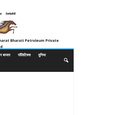
इल
टेक्नोलॉजी
ivate Limited
harat Bharati Petroleum Private
ed
यर बाजार
पॉलिटिक्स
दुनिया