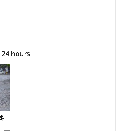
r 24 hours
बई-