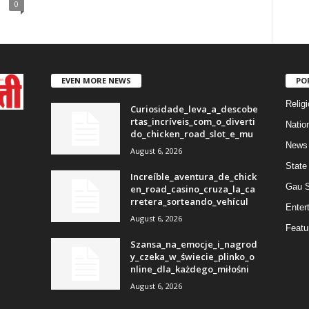
0
EVEN MORE NEWS
PO
Religi
Curiosidade_leva_a_descobe
rtas_incríveis_com_o_diverti
Natio
do_chicken_road_slot_e_mu
News
August 6, 2026
State
Increíble_aventura_de_chick
Gau 
en_road_casino_cruza_la_ca
rretera_sorteando_vehícul
Enter
August 6, 2026
Featu
Szansa_na_emocje_i_nagrod
y_czeka_w_świecie_plinko_o
nline_dla_każdego_miłośni
August 6, 2026