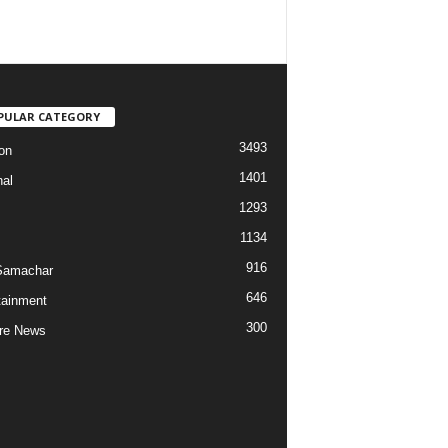
PULAR CATEGORY
3493
on
1401
nal
1293
1134
916
Samachar
646
tainment
300
re News