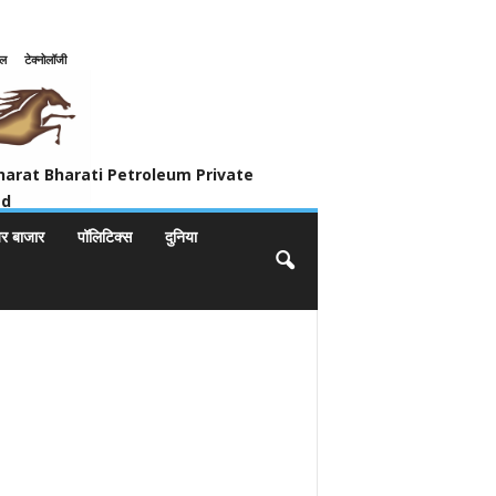
इल
टेक्नोलॉजी
ivate Limited
harat Bharati Petroleum Private
ed
यर बाजार
पॉलिटिक्स
दुनिया