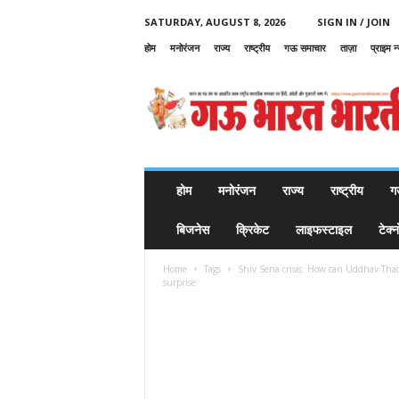
SATURDAY, AUGUST 8, 2026
SIGN IN / JOIN
होम
मनोरंजन
राज्य
राष्ट्रीय
गऊ समाचार
ताज़ा
प्राइम न
G
a
u
B
h
a
r
होम
मनोरंजन
राज्य
राष्ट्रीय
ग
a
t
बिजनेस
क्रिकेट
लाइफस्टाइल
टेक्
B
h
Home
Tags
Shiv Sena crisis: How can Uddhav Tha
a
surprise
r
a
t
i