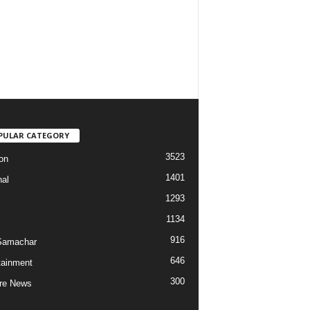
PULAR CATEGORY
3523
on
1401
nal
1293
1134
916
Samachar
646
tainment
300
re News