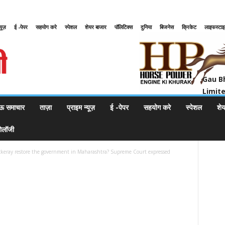
्यूज़
ई -पेपर
सहयोग करे
स्पेशल
शेयर बाजार
पॉलिटिक्स
दुनिया
बिजनेस
क्रिकेट
लाइफस्टा
Gau Bharat Bharati Petroleum Pr
Gau B
Limit
ऊ समाचार
ताज़ा
प्राइम न्यूज़
ई -पेपर
सहयोग करे
स्पेशल
शे
नोलॉजी
ckeray restore the government in Maharashtra? Supreme Court expressed