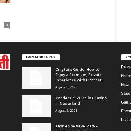
0
EVEN MORE NEWS
PO
Religi
OnlyFans Guide: How to
Enjoy a Premium, Private
Natio
Experience with Discreet...
News
August 8, 2026
State
Zonder Cruks Online Casino
Gau 
in Nederland
August 8, 2026
Enter
Featu
Казино онлайн 2026 –