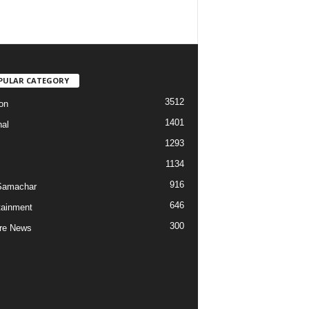
PULAR CATEGORY
3512
on
1401
nal
1293
1134
916
Samachar
646
tainment
300
re News