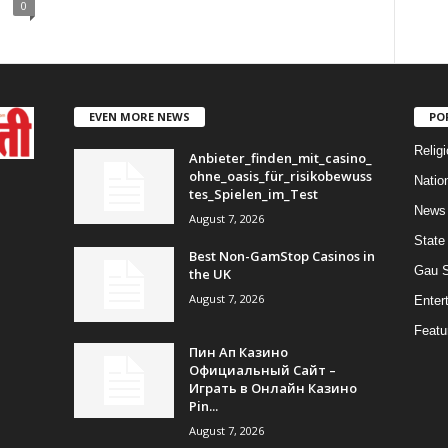
0
EVEN MORE NEWS
PO
Religi
Anbieter_finden_mit_casino_
ohne_oasis_für_risikobewuss
Natio
tes_Spielen_im_Test
News
August 7, 2026
State
Best Non-GamStop Casinos in
Gau 
the UK
August 7, 2026
Enter
Featu
Пин Ап Казино
Официальный Сайт –
Играть в Онлайн Казино
Pin...
August 7, 2026