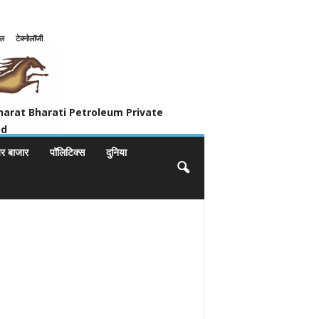
इल
टेक्नोलॉजी
ivate Limited
harat Bharati Petroleum Private
ed
यर बाजार
पॉलिटिक्स
दुनिया