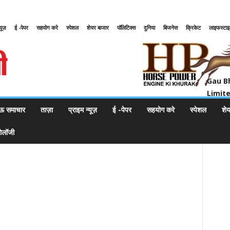
्यूज़
ई -पेपर
सहयोग करे
स्पेशल
शेयर बाजार
पॉलिटिक्स
दुनिया
बिजनेस
क्रिकेट
लाइफस्टा
Gau Bharat Bharati Petroleum Pr
Gau B
Limit
ऊ समाचार
ताज़ा
प्राइम न्यूज़
ई -पेपर
सहयोग करे
स्पेशल
शे
नोलॉजी