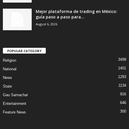
Mejor plataforma de trading en México:
guía paso a paso para...
August 6, 2026
POPULAR CATEGORY
3499
Religion
1401
National
1293
News
1134
State
916
Gau Samachar
646
Entertainment
300
Feature News