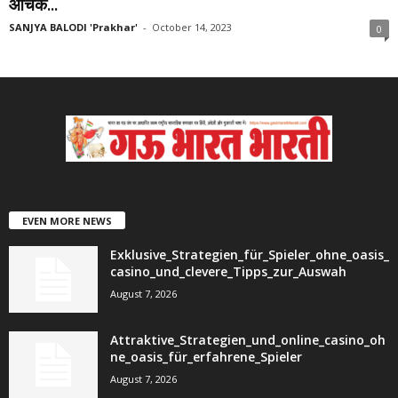
औचक...
SANJYA BALODI 'Prakhar'
-
October 14, 2023
0
EVEN MORE NEWS
Exklusive_Strategien_für_Spieler_ohne_oasis_
casino_und_clevere_Tipps_zur_Auswah
August 7, 2026
Attraktive_Strategien_und_online_casino_oh
ne_oasis_für_erfahrene_Spieler
August 7, 2026