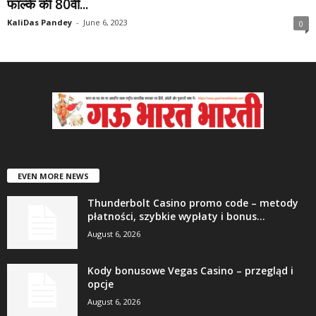
फाल्के की 80वीं...
KaliDas Pandey
-
June 6, 2023
0
EVEN MORE NEWS
Thunderbolt Casino promo code – metody
płatności, szybkie wypłaty i bonus...
August 6, 2026
Kody bonusowe Vegas Casino – przegląd i
opcje
August 6, 2026