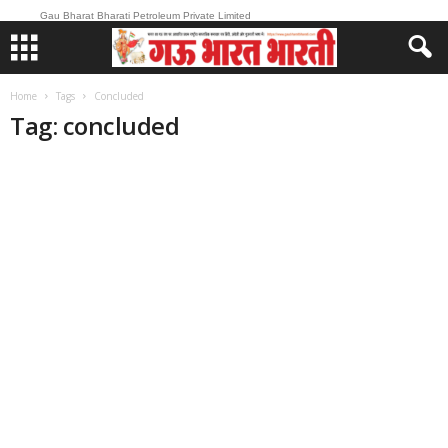
Gau Bharat Bharati Petroleum Private Limited
Home
Tags
Concluded
Tag: concluded