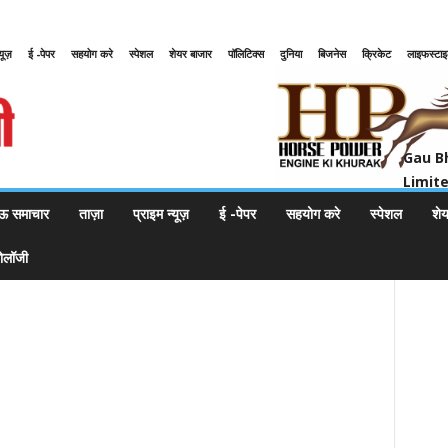
्यूज़
ई -पेपर
सहयोग करे
स्पेशल
शेयर बाजार
पॉलिटिक्स
दुनिया
बिजनेस
क्रिकेट
लाइफस्टा
Gau Bharat Bharati Petroleum Pr
Gau B
Limit
ऊ समाचार
ताज़ा
प्राइम न्यूज़
ई -पेपर
सहयोग करे
स्पेशल
शे
नोलॉजी