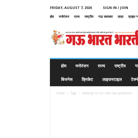
FRIDAY, AUGUST 7, 2026
SIGN IN / JOIN
होम
मनोरंजन
राज्य
राष्ट्रीय
गऊ समाचार
ताज़ा
प्राइम न
G
a
u
B
h
a
r
होम
मनोरंजन
राज्य
राष्ट्रीय
ग
a
t
बिजनेस
क्रिकेट
लाइफस्टाइल
टेक्
B
h
Home
Tags
Attempt to run over cow protectors
a
r
a
t
i