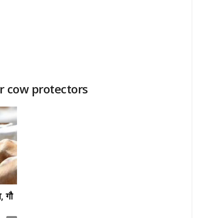
r cow protectors
, गौ