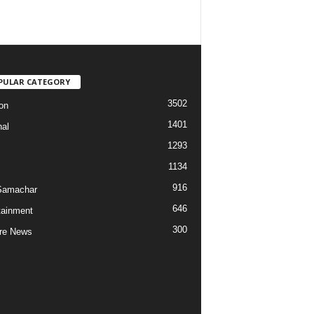
PULAR CATEGORY
3502
on
1401
nal
1293
1134
916
Samachar
646
tainment
300
re News