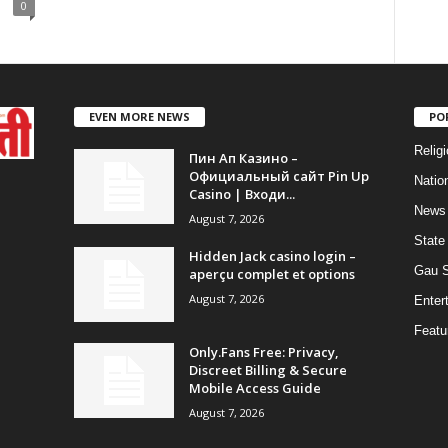
0
EVEN MORE NEWS
PO
Religi
Пин Ап Казино –
Официальный сайт Pin Up
Natio
Casino | Входи...
News
August 7, 2026
State
Hidden Jack casino login –
Gau 
aperçu complet et options
August 7, 2026
Enter
Featu
Only.Fans Free: Privacy,
Discreet Billing & Secure
Mobile Access Guide
August 7, 2026