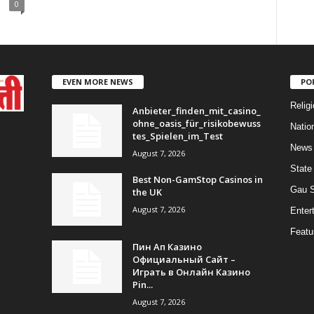
0
EVEN MORE NEWS
PO
Religi
Anbieter_finden_mit_casino_
ohne_oasis_für_risikobewuss
Natio
tes_Spielen_im_Test
News
August 7, 2026
State
Best Non-GamStop Casinos in
Gau 
the UK
August 7, 2026
Enter
Featu
Пин Ап Казино
Официальный Сайт –
Играть в Онлайн Казино
Pin...
August 7, 2026