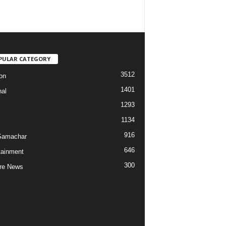
PULAR CATEGORY
3512
on
1401
nal
1293
1134
916
Samachar
646
tainment
300
re News