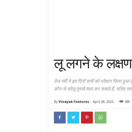
लू लगने के लक्
तेज गर्मी ने इन दिनों सभी को परेशान किया हुआ ह
कौन-से घरेलू नुस्खे मदद कर सकते हैं, चलिए सम
By
Vinayak Features
-
April 28, 2025
588