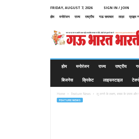
FRIDAY, AUGUST 7, 2026
SIGN IN / JOIN
होम
मनोरंजन
राज्य
राष्ट्रीय
गऊ समाचार
ताज़ा
प्राइम न
G
a
u
B
h
a
r
होम
मनोरंजन
राज्य
राष्ट्रीय
ग
a
t
बिजनेस
क्रिकेट
लाइफस्टाइल
टेक्
B
h
Home
Feature News
लू लगने के लक्षण, बचाव के उपाय और 
a
FEATURE NEWS
r
a
t
i