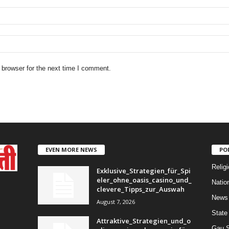
 browser for the next time I comment.
EVEN MORE NEWS
PO
Religi
Exklusive_Strategien_für_Spi
eler_ohne_oasis_casino_und_
Natio
clevere_Tipps_zur_Auswah
News
August 7, 2026
State
Attraktive_Strategien_und_o
Gau 