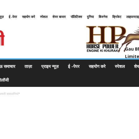
्यूज़
ई -पेपर
सहयोग करे
स्पेशल
शेयर बाजार
पॉलिटिक्स
दुनिया
बिजनेस
क्रिकेट
लाइफस्टा
Gau Bharat Bharati Petroleum Pr
Gau B
Limit
ऊ समाचार
ताज़ा
प्राइम न्यूज़
ई -पेपर
सहयोग करे
स्पेशल
शे
नोलॉजी
जरूरी सावधानियां*