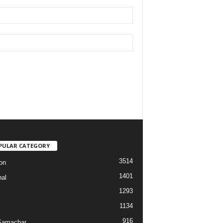
PULAR CATEGORY
3514
on
1401
nal
1293
1134
916
Samachar