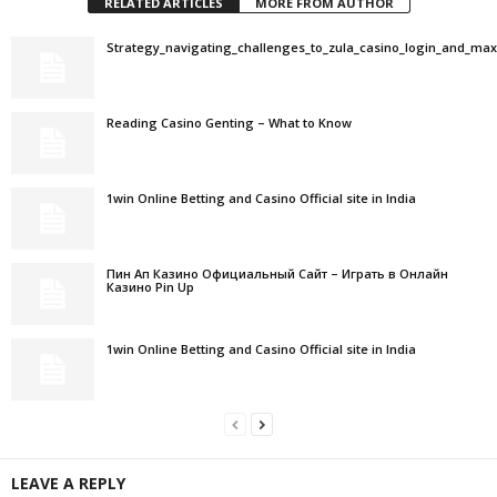
RELATED ARTICLES
MORE FROM AUTHOR
Strategy_navigating_challenges_to_zula_casino_login_and_ma
Reading Casino Genting – What to Know
1win Online Betting and Casino Official site in India
Пин Ап Казино Официальный Сайт – Играть в Онлайн
Казино Pin Up
1win Online Betting and Casino Official site in India
LEAVE A REPLY