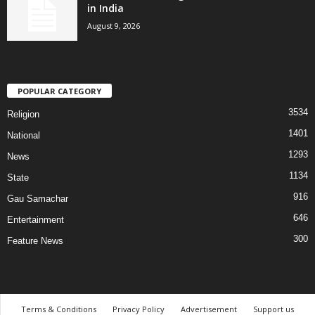
in India
August 9, 2026
POPULAR CATEGORY
3534
Religion
1401
National
1293
News
1134
State
916
Gau Samachar
646
Entertainment
300
Feature News
Terms & Conditions
Privacy Policy
Advertisement
Support us