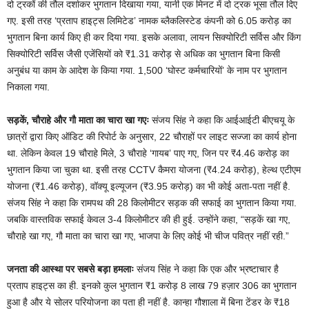
दो ट्रकों की तौल दर्शाकर भुगतान दिखाया गया, यानी एक मिनट में दो ट्रक भूसा तौल दिए
गए. इसी तरह ‘प्रताप हाइट्स लिमिटेड’ नामक ब्लैकलिस्टेड कंपनी को 6.05 करोड़ का
भुगतान बिना कार्य किए ही कर दिया गया. इसके अलावा, लायन सिक्योरिटी सर्विस और किंग
सिक्योरिटी सर्विस जैसी एजेंसियों को ₹1.31 करोड़ से अधिक का भुगतान बिना किसी
अनुबंध या काम के आदेश के किया गया. 1,500 ‘घोस्ट कर्मचारियों’ के नाम पर भुगतान
निकाला गया.
सड़कें, चौराहे और गौ माता का चारा खा गएः
संजय सिंह ने कहा कि आईआईटी बीएचयू के
छात्रों द्वारा किए ऑडिट की रिपोर्ट के अनुसार, 22 चौराहों पर लाइट सज्जा का कार्य होना
था. लेकिन केवल 19 चौराहे मिले, 3 चौराहे ‘गायब’ पाए गए, जिन पर ₹4.46 करोड़ का
भुगतान किया जा चुका था. इसी तरह CCTV कैमरा योजना (₹4.24 करोड़), हेल्थ एटीएम
योजना (₹1.46 करोड़), वॉक्यू इल्यूजन (₹3.95 करोड़) का भी कोई अता-पता नहीं है.
संजय सिंह ने कहा कि रामपथ की 28 किलोमीटर सड़क की सफाई का भुगतान किया गया.
जबकि वास्तविक सफाई केवल 3-4 किलोमीटर की ही हुई. उन्होंने कहा, “सड़कें खा गए,
चौराहे खा गए, गौ माता का चारा खा गए, भाजपा के लिए कोई भी चीज पवित्र नहीं रही.”
जनता की आस्था पर सबसे बड़ा हमलाः
संजय सिंह ने कहा कि एक और भ्रष्टाचार है
प्रताप हाइट्स का ही. इनको कुल भुगतान ₹1 करोड़ 8 लाख 79 हज़ार 306 का भुगतान
हुआ है और ये सोलर परियोजना का पता ही नहीं है. कान्हा गौशाला में बिना टेंडर के ₹18