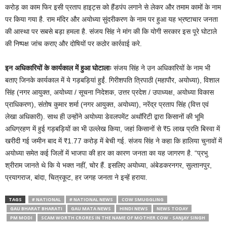
करोड़ का काम फिर इसी प्रताप हाइट्स को हैंडपंप लगाने से लेकर और तमाम कामों के नाम
पर किया गया है. राम मंदिर और अयोध्या सुंदरीकरण के नाम पर हुआ यह भ्रष्टाचार जनता
की आस्था पर सबसे बड़ा हमला है. संजय सिंह ने मांग की कि योगी सरकार इस पूरे घोटाले
की निष्पक्ष जांच कराए और दोषियों पर कठोर कार्रवाई करे.
इन अधिकारियों के कार्यकाल में हुआ घोटालाः
संजय सिंह ने उन अधिकारियों के नाम भी
बताए जिनके कार्यकाल में ये गड़बड़ियां हुईं. गिरीशपति त्रिपाठी (महापौर, अयोध्या), विशाल
सिंह (नगर आयुक्त, अयोध्या / सूचना निदेशक, उत्तर प्रदेश / उपाध्यक्ष, अयोध्या विकास
प्राधिकरण), संतोष कुमार शर्मा (नगर आयुक्त, अयोध्या), नरेंद्र प्रताप सिंह (वित्त एवं
लेखा अधिकारी). साथ ही उन्होंने अयोध्या डेवलपमेंट अथॉरिटी द्वारा किसानों की भूमि
अधिग्रहण में हुई गड़बड़ियों का भी उल्लेख किया, जहां किसानों से ₹5 लाख प्रति बिस्वा में
खरीदी गई जमीन बाद में ₹1.77 करोड़ में बेची गई. संजय सिंह ने कहा कि हालिया चुनावों में
अयोध्या समेत कई जिलों में भाजपा की हार का कारण जनता का यह जागरण है. “प्रभु
श्रीराम जानते थे कि ये भक्त नहीं, चोर हैं. इसलिए अयोध्या, अंबेडकरनगर, सुल्तानपुर,
प्रयागराज, बांदा, चित्रकूट, हर जगह जनता ने इन्हें हराया.
TAGS
# NATIONAL
# NATIONAL NEWS
COW SMUGGLING
GAU BHARAT BHARATI
GAU MATA NEWS
HINDI NEWS
NEWS TODAY
PM MODI
SCAM WORTH CRORES IN THE NAME OF MOTHER COW - SANJAY SINGH