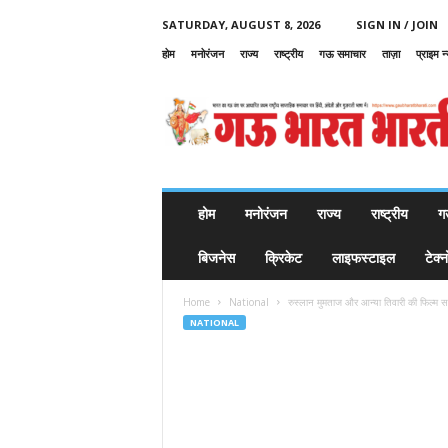
SATURDAY, AUGUST 8, 2026
SIGN IN / JOIN
होम
मनोरंजन
राज्य
राष्ट्रीय
गऊ समाचार
ताज़ा
प्राइम न
G
a
u
B
h
a
r
होम
मनोरंजन
राज्य
राष्ट्रीय
ग
a
t
बिजनेस
क्रिकेट
लाइफस्टाइल
टेक्
B
h
Home
National
रुस्लान मुमताज और आन्या तिवारी की फिल्म स
a
NATIONAL
r
a
t
i