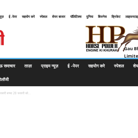
्यूज़
ई -पेपर
सहयोग करे
स्पेशल
शेयर बाजार
पॉलिटिक्स
दुनिया
बिजनेस
क्रिकेट
लाइफस्टा
Gau Bharat Bharati Petroleum Pr
Gau B
Limit
ऊ समाचार
ताज़ा
प्राइम न्यूज़
ई -पेपर
सहयोग करे
स्पेशल
शे
नोलॉजी
रकारी बच्चा 28 फरवरी को...