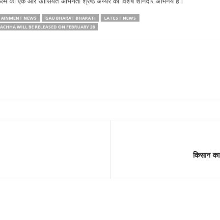
फिल्म की एक और खासियत अभिनेता श्रेष्ठ अय्यर का विशेष शानदार अभिनय है।
TAINMENT NEWS
GAU BHARAT BHARATI
LATEST NEWS
ACHHA WILL BE RELEASED ON FEBRUARY 28
किसान का ब