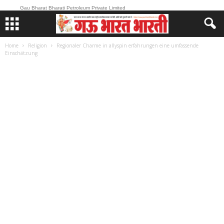
Gau Bharat Bharati Petroleum Private Limited
Home
Religion
Regionaler Charme in allyspin erfahrungen eine umfassende
Einschätzung