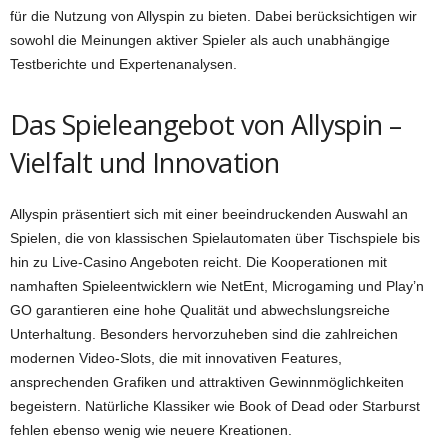
für die Nutzung von Allyspin zu bieten. Dabei berücksichtigen wir
sowohl die Meinungen aktiver Spieler als auch unabhängige
Testberichte und Expertenanalysen.
Das Spieleangebot von Allyspin –
Vielfalt und Innovation
Allyspin präsentiert sich mit einer beeindruckenden Auswahl an
Spielen, die von klassischen Spielautomaten über Tischspiele bis
hin zu Live-Casino Angeboten reicht. Die Kooperationen mit
namhaften Spieleentwicklern wie NetEnt, Microgaming und Play’n
GO garantieren eine hohe Qualität und abwechslungsreiche
Unterhaltung. Besonders hervorzuheben sind die zahlreichen
modernen Video-Slots, die mit innovativen Features,
ansprechenden Grafiken und attraktiven Gewinnmöglichkeiten
begeistern. Natürliche Klassiker wie Book of Dead oder Starburst
fehlen ebenso wenig wie neuere Kreationen.