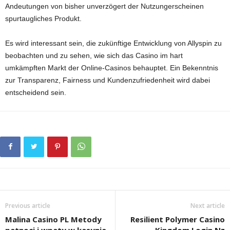
Andeutungen von bisher unverzögert der Nutzungerscheinen
spurtaugliches Produkt.
Es wird interessant sein, die zukünftige Entwicklung von Allyspin zu
beobachten und zu sehen, wie sich das Casino im hart
umkämpften Markt der Online-Casinos behauptet. Ein Bekenntnis
zur Transparenz, Fairness und Kundenzufriedenheit wird dabei
entscheidend sein.
Previous article
Next article
Malina Casino PL Metody
Resilient Polymer Casino