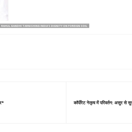
RAHUL GANDHI TARNISHING INDIA'S DIGNITY ON FOREIGN SOIL
वर*
कॉर्पोरेट नेतृत्व में परिवर्तन: असुर 