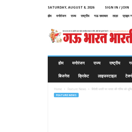
SATURDAY, AUGUST 8, 2026
SIGN IN / JOIN
होम
मनोरंजन
राज्य
राष्ट्रीय
गऊ समाचार
ताज़ा
प्राइम न
G
a
u
B
h
a
r
होम
मनोरंजन
राज्य
राष्ट्रीय
ग
a
t
बिजनेस
क्रिकेट
लाइफस्टाइल
टेक्
B
h
Home
Feature News
विदेशी धरती पर भारत की गरिमा को धूमि
a
FEATURE NEWS
r
a
t
i