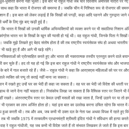
-धुसरित करना नहीं भूलते। इस बार भी राहुल गांधी जब चार दिवसीय अमेरिकी यात्रा पर गए तो
के साथ कहा कि भारत में रोजगार की समस्या है। जबकि चीन में निश्चित रूप से रोजगार की समस्या
 निशान हैं। इस बात को लेकर लड़ाई है कि सिखों को पगड़ी, कड़ा आदि पहनने और गुरुद्वारा जान
र्मों के लिए मुंह बाए खड़ी हुई है।
र कि भारत में सिखों को उनकी धार्मिक अभिव्यक्तियों को व्यक्त करने पर भी सवालिया निशान अंक
े पर कांग्रेस भारत भर के सिखों के खून की प्यासी हो गई थी। वह राहुल गांधी, जिनके पिता ने स
है। जबकि मुझे लिखते हुए बेहद संतोष होता है की तब राष्ट्रीय स्वयंसेवक संघ हो अथवा भारतीय
ी खड़े हुए हैं और आगे भी खड़े रहेंगे।
ानसिकताओं को प्रोत्साहित करते हुए और भारत की नकारात्मक तस्वीर प्रस्तुत करने वाले बयान 
भी कर चुके हैं। हद तो यह हो गई कि इस बार राहुल गांधी ने राष्ट्रीय स्वयंसेवक संघ और भा
नों के बारे में गाल बजाते रहे हैं। जैसे – राहुल गांधी ने कहा कि आरएसएस महिलाओं को घर प
ले व्यक्ति को पप्पू तो कतई नहीं माना जा सकता।
यान में रखते हुए उन्हें घर का भेदी ही कहा जा सकता है। वह घर का भेदी जो विदेश की धरती पर 
 से जाने देना नहीं चाहता हो। निसंकोच लिखा जा सकता है कि वैश्विक स्तर पर जितने भी देश
ीं रखते। अंतरराष्ट्रीय स्तर पर केवल उन्हीं मसलों को रखा जाता है, जिन्हें उठाने पर या तो हम
भी प्रकार का लाभ अर्जित होता हो। यहां इस बात का उल्लेख करना उचित रहेगा कि भारत में 
आ करती थी। तब और अब, जब कभी भी उक्त दल के नेता पक्ष अथवा विपक्ष में रहते हुए विदेश
ा। तब भी जबकि 1975 में तत्कालीन प्रधानमंत्री श्रीमती इंदिरा गांधी ने संविधान की हत्या
किन वाह रे राहुल गांधीजी, यह जब कभी भी विदेश जाते हैं तो संभवत लिखकर ले जाते हैं कि इस