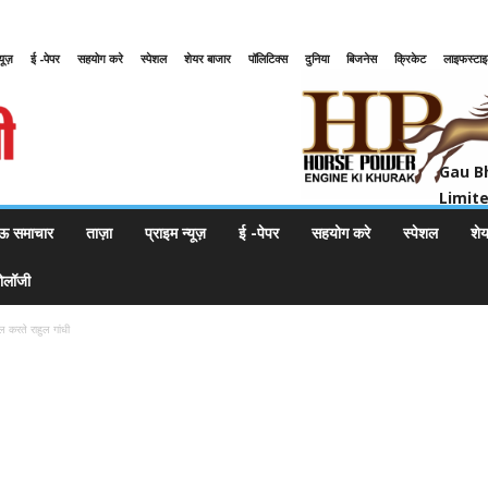
्यूज़
ई -पेपर
सहयोग करे
स्पेशल
शेयर बाजार
पॉलिटिक्स
दुनिया
बिजनेस
क्रिकेट
लाइफस्टा
Gau Bharat Bharati Petroleum Pr
Gau B
Limit
ऊ समाचार
ताज़ा
प्राइम न्यूज़
ई -पेपर
सहयोग करे
स्पेशल
शे
नोलॉजी
ल करते राहुल गांधी