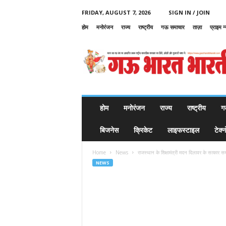
FRIDAY, AUGUST 7, 2026
SIGN IN / JOIN
होम
मनोरंजन
राज्य
राष्ट्रीय
गऊ समाचार
ताज़ा
प्राइम न
G
a
u
B
h
a
r
होम
मनोरंजन
राज्य
राष्ट्रीय
ग
a
t
बिजनेस
क्रिकेट
लाइफस्टाइल
टेक्
B
h
Home
News
राजस्थान के शिक्षामंत्री मदन दिलावर के सत्कार समार
a
NEWS
r
a
t
i