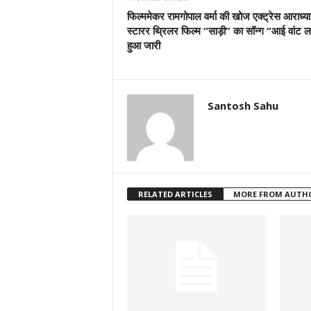
फिल्ममेकर रामगोपाल वर्मा की खोज एक्ट्रेस आराध्या 
स्टारर थ्रिलर फिल्म “साड़ी” का सॉन्ग “आई वांट 
हुआ जारी
Santosh Sahu
RELATED ARTICLES
MORE FROM AUTH