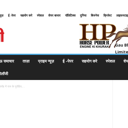
्यूज़
ई -पेपर
सहयोग करे
स्पेशल
शेयर बाजार
पॉलिटिक्स
दुनिया
बिजनेस
क्रिकेट
लाइफस्टा
Gau Bharat Bharati Petroleum Pr
Gau B
Limit
ऊ समाचार
ताज़ा
प्राइम न्यूज़
ई -पेपर
सहयोग करे
स्पेशल
शे
नोलॉजी
ोह में राज के पुरोहित,...