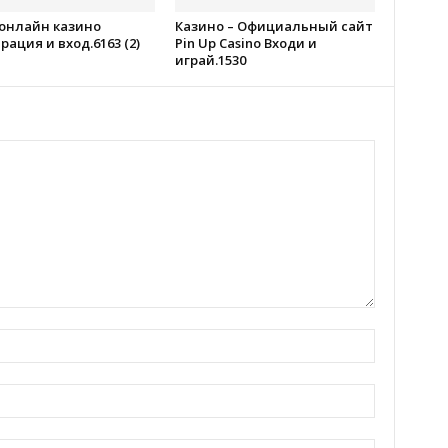
 онлайн казино
Казино – Официальный сайт
рация и вход.6163 (2)
Pin Up Casino Входи и
играй.1530