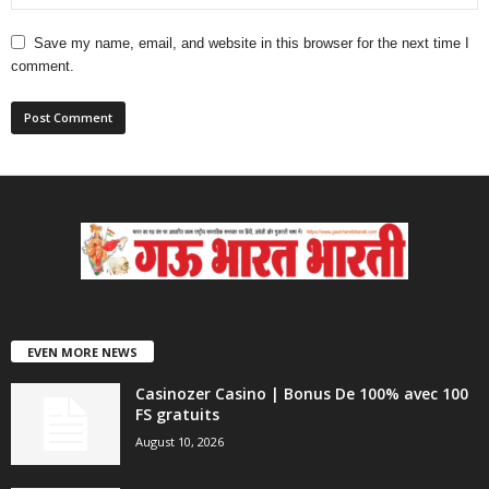
Save my name, email, and website in this browser for the next time I
comment.
EVEN MORE NEWS
Casinozer Casino | Bonus De 100% avec 100
FS gratuits
August 10, 2026