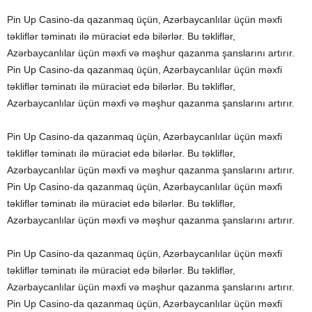
Pin Up Casino-da qazanmaq üçün, Azərbaycanlılar üçün məxfi
təkliflər təminatı ilə müraciət edə bilərlər. Bu təkliflər,
Azərbaycanlılar üçün məxfi və məşhur qazanma şanslarını artırır.
Pin Up Casino-da qazanmaq üçün, Azərbaycanlılar üçün məxfi
təkliflər təminatı ilə müraciət edə bilərlər. Bu təkliflər,
Azərbaycanlılar üçün məxfi və məşhur qazanma şanslarını artırır.
Pin Up Casino-da qazanmaq üçün, Azərbaycanlılar üçün məxfi
təkliflər təminatı ilə müraciət edə bilərlər. Bu təkliflər,
Azərbaycanlılar üçün məxfi və məşhur qazanma şanslarını artırır.
Pin Up Casino-da qazanmaq üçün, Azərbaycanlılar üçün məxfi
təkliflər təminatı ilə müraciət edə bilərlər. Bu təkliflər,
Azərbaycanlılar üçün məxfi və məşhur qazanma şanslarını artırır.
Pin Up Casino-da qazanmaq üçün, Azərbaycanlılar üçün məxfi
təkliflər təminatı ilə müraciət edə bilərlər. Bu təkliflər,
Azərbaycanlılar üçün məxfi və məşhur qazanma şanslarını artırır.
Pin Up Casino-da qazanmaq üçün, Azərbaycanlılar üçün məxfi