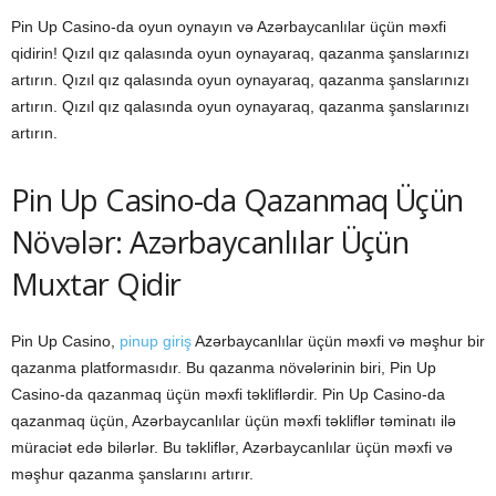
Pin Up Casino-da oyun oynayın və Azərbaycanlılar üçün məxfi
qidirin! Qızıl qız qalasında oyun oynayaraq, qazanma şanslarınızı
artırın. Qızıl qız qalasında oyun oynayaraq, qazanma şanslarınızı
artırın. Qızıl qız qalasında oyun oynayaraq, qazanma şanslarınızı
artırın.
Pin Up Casino-da Qazanmaq Üçün
Növələr: Azərbaycanlılar Üçün
Muxtar Qidir
Pin Up Casino,
pinup giriş
Azərbaycanlılar üçün məxfi və məşhur bir
qazanma platformasıdır. Bu qazanma növələrinin biri, Pin Up
Casino-da qazanmaq üçün məxfi təkliflərdir. Pin Up Casino-da
qazanmaq üçün, Azərbaycanlılar üçün məxfi təkliflər təminatı ilə
müraciət edə bilərlər. Bu təkliflər, Azərbaycanlılar üçün məxfi və
məşhur qazanma şanslarını artırır.