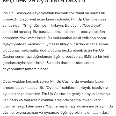
Pin Up Casino-da qeydiyyatdan keçmək çox rahat və sürətli bir
prosesdir. Qeydiyyat üçün birinci adımda, Pin Up Casino-sunun
sahəsindən “Giriş” düyməsini tıklayın. Bu düymə “Qeydiyyat”
səhifəsini açacaq. Siz burada adınız, sifreniz, e-poçt və telefon
nömrənizi daxil etməlisiniz. Bu məlumatları daxil etdikdən sonra
“Qeydiyyatdan keçmək” düyməsini tıklayın. Sizdən istifadə etməli
olduğunuz məlumatlar doğruluğunu təsdiq etmək üçün Pin Up
Casino-sunun sizi doğrulamaq üçün e-poçt və ya SMS-siz bir kod
göndərəcəyini bilməlisiniz. Bu kodu daxil etdikdən sonra
qeydiyyatınız tamam olacaq.
Qeydiyyatdan keçmək sonra Pin Up Casino-da oyunlara baxımın
prosesi da çox basqa. Siz “Oyunlar” səhifəsini tıklayıb, istədiyiniz
oyunları seçə bilərsiniz. Pin Up Casino-da geniş bir oyun kataloqu
var, dərin və təhlükəsiz oyunlar arasında seçmə imkanı verir.
Oyunları seçdikdən sonra “Oyuna başlamaq” düyməsini tıklayın. Bu
düymə, oyunu açmaq və oynamaq üçün gerekli məlumatları daxil