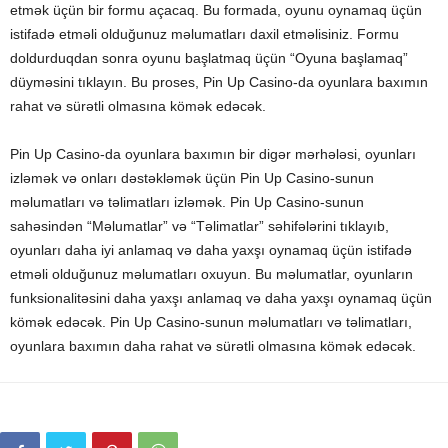
etmək üçün bir formu açacaq. Bu formada, oyunu oynamaq üçün
istifadə etməli olduğunuz məlumatları daxil etməlisiniz. Formu
doldurduqdan sonra oyunu başlatmaq üçün “Oyuna başlamaq”
düyməsini tıklayın. Bu proses, Pin Up Casino-da oyunlara baxımın
rahat və sürətli olmasına kömək edəcək.
Pin Up Casino-da oyunlara baxımın bir digər mərhələsi, oyunları
izləmək və onları dəstəkləmək üçün Pin Up Casino-sunun
məlumatları və təlimatları izləmək. Pin Up Casino-sunun
sahəsindən “Məlumatlar” və “Təlimatlar” səhifələrini tıklayıb,
oyunları daha iyi anlamaq və daha yaxşı oynamaq üçün istifadə
etməli olduğunuz məlumatları oxuyun. Bu məlumatlar, oyunların
funksionalitəsini daha yaxşı anlamaq və daha yaxşı oynamaq üçün
kömək edəcək. Pin Up Casino-sunun məlumatları və təlimatları,
oyunlara baxımın daha rahat və sürətli olmasına kömək edəcək.