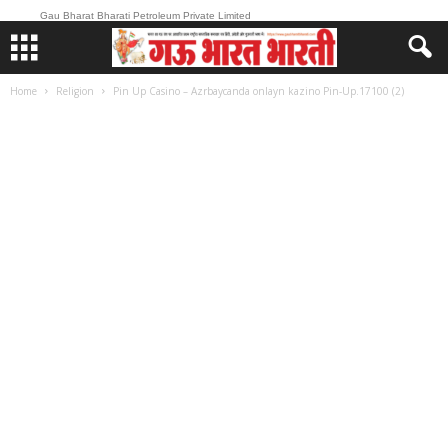
Gau Bharat Bharati Petroleum Private Limited
Home
Religion
Pin Up Casino – Azrbaycanda onlayn kazino Pin-Up.17100 (2)