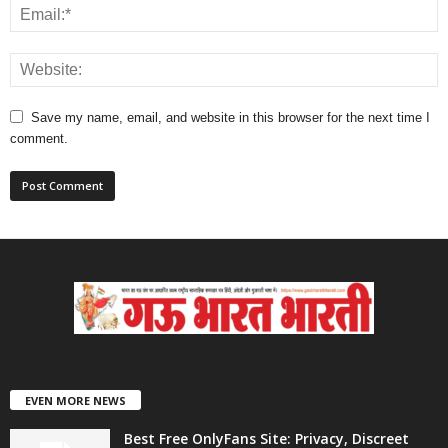
Save my name, email, and website in this browser for the next time I
comment.
EVEN MORE NEWS
Best Free OnlyFans Site: Privacy, Discreet