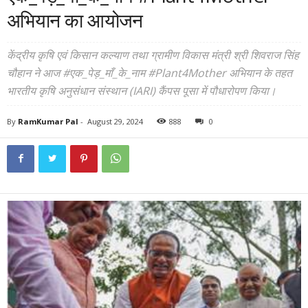
अभियान का आयोजन
केंद्रीय कृषि एवं किसान कल्याण तथा ग्रामीण विकास मंत्री श्री शिवराज सिंह
चौहान ने आज #एक_पेड़_माँ_के_नाम #Plant4Mother अभियान के तहत
भारतीय कृषि अनुसंधान संस्थान (IARI) कैंपस पूसा में पौधारोपण किया।
By
RamKumar Pal
-
August 29, 2024
888
0