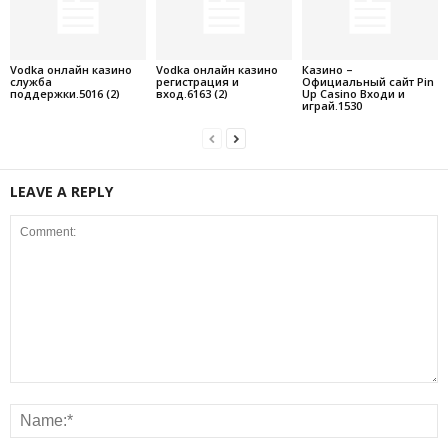
Vodka онлайн казино
Vodka онлайн казино
Казино –
служба
регистрация и
Официальный сайт Pin
поддержки.5016 (2)
вход.6163 (2)
Up Casino Входи и
играй.1530
LEAVE A REPLY