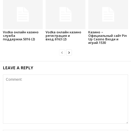
Vodka онлайн казино
Vodka онлайн казино
Казино –
служба
регистрация и
Официальный сайт Pin
поддержки.5016 (2)
вход.6163 (2)
Up Casino Входи и
играй.1530
LEAVE A REPLY