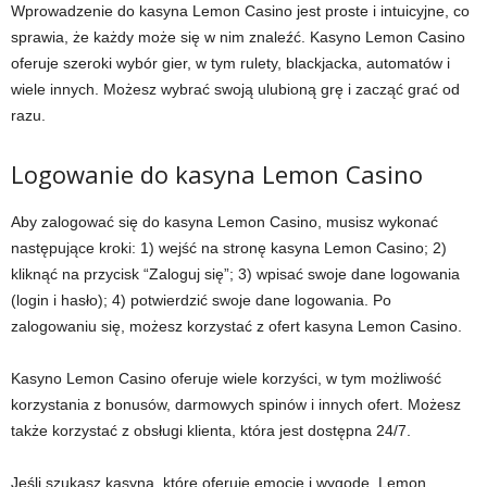
Wprowadzenie do kasyna Lemon Casino jest proste i intuicyjne, co
sprawia, że każdy może się w nim znaleźć. Kasyno Lemon Casino
oferuje szeroki wybór gier, w tym rulety, blackjacka, automatów i
wiele innych. Możesz wybrać swoją ulubioną grę i zacząć grać od
razu.
Logowanie do kasyna Lemon Casino
Aby zalogować się do kasyna Lemon Casino, musisz wykonać
następujące kroki: 1) wejść na stronę kasyna Lemon Casino; 2)
kliknąć na przycisk “Zaloguj się”; 3) wpisać swoje dane logowania
(login i hasło); 4) potwierdzić swoje dane logowania. Po
zalogowaniu się, możesz korzystać z ofert kasyna Lemon Casino.
Kasyno Lemon Casino oferuje wiele korzyści, w tym możliwość
korzystania z bonusów, darmowych spinów i innych ofert. Możesz
także korzystać z obsługi klienta, która jest dostępna 24/7.
Jeśli szukasz kasyna, które oferuje emocje i wygodę, Lemon