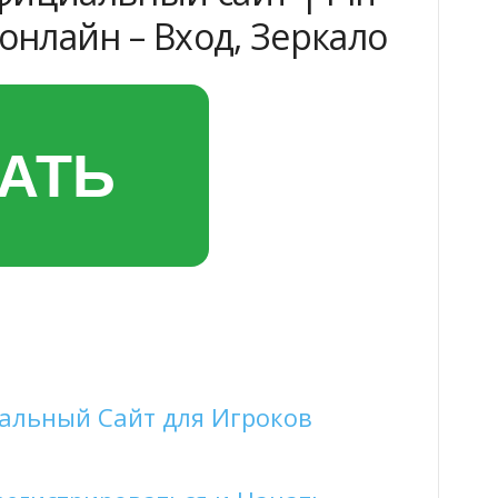
 онлайн – Вход, Зеркало
АТЬ
иальный Сайт для Игроков