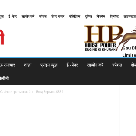
्यूज़
ई -पेपर
सहयोग करे
स्पेशल
शेयर बाजार
पॉलिटिक्स
दुनिया
बिजनेस
क्रिकेट
लाइफस्टा
Gau Bharat Bharati Petroleum Pr
Gau B
Limit
ऊ समाचार
ताज़ा
प्राइम न्यूज़
ई -पेपर
सहयोग करे
स्पेशल
शे
नोलॉजी
asino играть онлайн – Вход Зеркало.6851