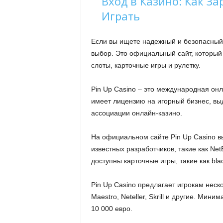
Вход в Казино: Как З
Играть
Если вы ищете надежный и безопасный 
выбор. Это официальный сайт, который 
слоты, карточные игры и рулетку.
Pin Up Casino – это международная онл
имеет лицензию на игорный бизнес, вы
ассоциации онлайн-казино.
На официальном сайте Pin Up Casino вы
известных разработчиков, такие как NetE
доступны карточные игры, такие как blac
Pin Up Casino предлагает игрокам неско
Maestro, Neteller, Skrill и другие. Ми
10 000 евро.