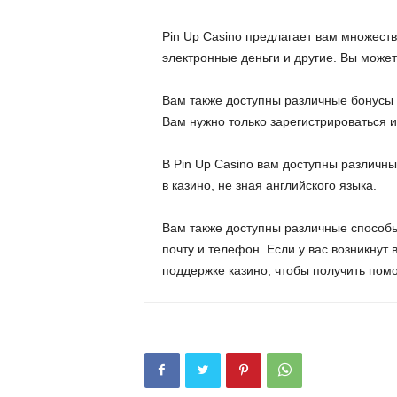
Pin Up Casino предлагает вам множеств
электронные деньги и другие. Вы может
Вам также доступны различные бонусы и
Вам нужно только зарегистрироваться и
В Pin Up Casino вам доступны различны
в казино, не зная английского языка.
Вам также доступны различные способы 
почту и телефон. Если у вас возникнут
поддержке казино, чтобы получить пом