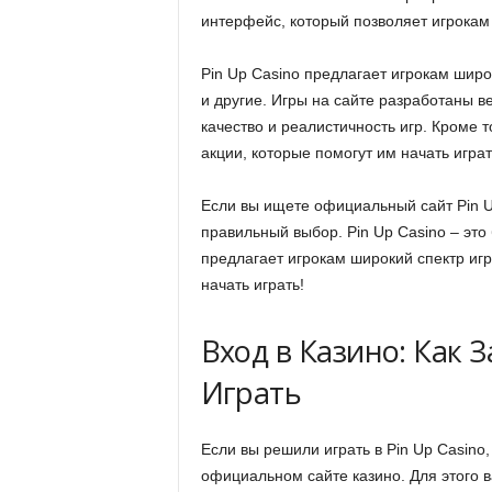
интерфейс, который позволяет игрокам 
Pin Up Casino предлагает игрокам широк
и другие. Игры на сайте разработаны в
качество и реалистичность игр. Кроме 
акции, которые помогут им начать игра
Если вы ищете официальный сайт Pin Up
правильный выбор. Pin Up Casino – это
предлагает игрокам широкий спектр игр 
начать играть!
Вход в Казино: Как 
Играть
Если вы решили играть в Pin Up Casino
официальном сайте казино. Для этого 