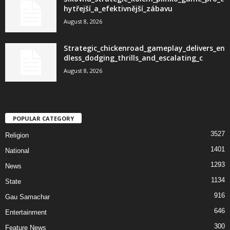
hytřejší_a_efektivnější_zábavu
August 8, 2026
Strategic_chickenroad_gameplay_delivers_en
dless_dodging_thrills_and_escalating_c
August 8, 2026
POPULAR CATEGORY
3527
Religion
1401
National
1293
News
1134
State
916
Gau Samachar
646
Entertainment
300
Feature News