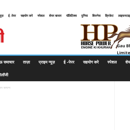
्यूज़
ई -पेपर
सहयोग करे
स्पेशल
शेयर बाजार
पॉलिटिक्स
दुनिया
बिजनेस
क्रिकेट
लाइफस्टा
Gau Bharat Bharati Petroleum Pr
Gau B
Limit
ऊ समाचार
ताज़ा
प्राइम न्यूज़
ई -पेपर
सहयोग करे
स्पेशल
शे
नोलॉजी
जन सम्पन्न