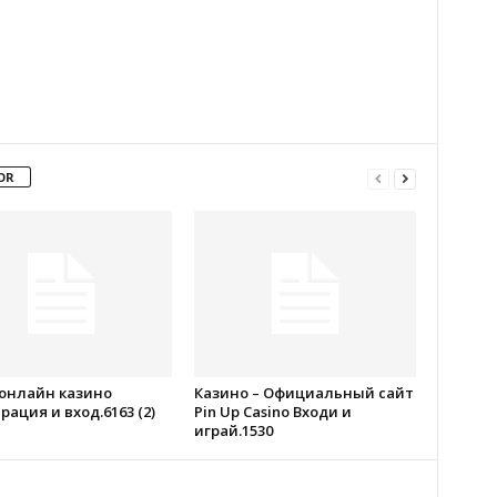
OR
 онлайн казино
Казино – Официальный сайт
рация и вход.6163 (2)
Pin Up Casino Входи и
играй.1530