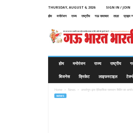
THURSDAY, AUGUST 6, 2026
SIGN IN / JOIN
होम
मनोरंजन
राज्य
राष्ट्रीय
गऊ समाचार
ताज़ा
प्राइम न
G
a
u
B
h
a
r
होम
मनोरंजन
राज्य
राष्ट्रीय
ग
a
t
बिजनेस
क्रिकेट
लाइफस्टाइल
टेक्
B
h
Home
News
अभातेयुप द्वारा ऐतिहासिक रक्तदान शिविर का आयो
a
NEWS
r
a
t
i