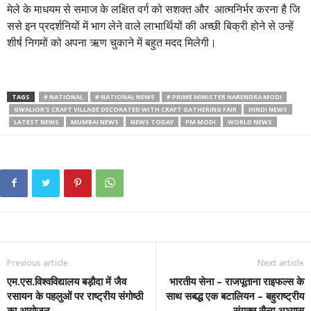
मेले के माधयम से समाज के लक्षित वर्ग को सशक्त और आत्मनिर्भर करना है जि
ससे इन प्रदर्शनियों में भाग लेने वाले लाभार्थियों की अच्छी बिक्री होने से उन्हें
शीर्ष निगमों को अपना ऋण चुकाने में बहुत मदद मिलेगी।
TAGS
# NATIONAL
# NATIONAL NEWS
# PRIME MINISTER NARENDRA MODI
GWALIOR'S CRAFT VILLAGE DECORATED WITH CRAFT GATHERING FAIR
HINDI NEWS
LATEST NEWS
MUMBAI NEWS
NEWS TODAY
PM MODI
WORLD NEWS
Previous article
Next article
एम.एस.विश्वविद्यालय बड़ौदा में जैव
भारतीय सेना – राजपूताना राइफल्स के
रसायन के पहलुओं पर राष्ट्रीय संगोष्ठी
साथ सबद्ध एक बटालियन – बहुराष्ट्रीय
का आयोजन
संयुक्त सैन्य अभ्यास