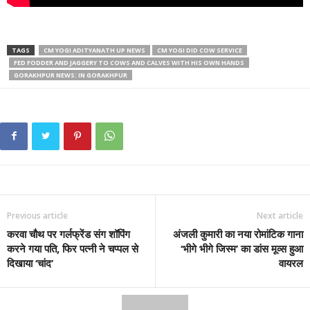
TAGS
CM YOGI ADITYANATH UP NEWS
CM YOGI DID COW SERVICE
FED FODDER AND JAGGERY TO COWS AND CALVES WITH HIS OWN HANDS
GORAKHPUR NEWS: IN GORAKHPUR
Previous article
Next article
करवा चौथ पर गर्लफ्रेंड संग शॉपिंग
अंजली कुमारी का नया रोमांटिक गाना
करने गया पति, फिर पत्नी ने चप्पल से
‘भीगे भीगे जिस्म’ का डांस मूव्स हुआ
दिखाया ‘चांद’
वायरल