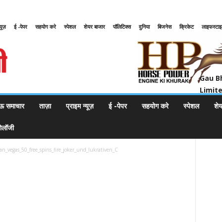
्यूज़
ई -पेपर
सहयोग करे
स्पेशल
शेयर बाजार
पॉलिटिक्स
दुनिया
बिजनेस
क्रिकेट
लाइफस्टा
Gau Bharat Bharati Petroleum Pr
Gau B
Limit
ऊ समाचार
ताज़ा
प्राइम न्यूज़
ई -पेपर
सहयोग करे
स्पेशल
शे
नोलॉजी
_vegas_50_free_spins_fire_joker_und_lukrativen_C