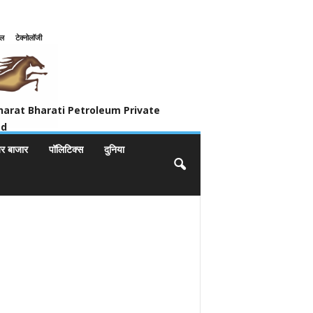
इल
टेक्नोलॉजी
ivate Limited
harat Bharati Petroleum Private
ed
यर बाजार
पॉलिटिक्स
दुनिया