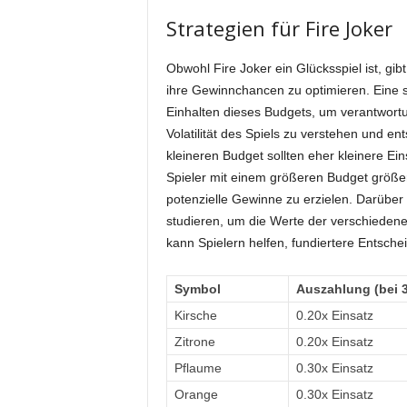
Strategien für Fire Joker
Obwohl Fire Joker ein Glücksspiel ist, gi
ihre Gewinnchancen zu optimieren. Eine s
Einhalten dieses Budgets, um verantwortun
Volatilität des Spiels zu verstehen und e
kleineren Budget sollten eher kleinere Ei
Spieler mit einem größeren Budget größe
potenzielle Gewinne zu erzielen. Darüber h
studieren, um die Werte der verschiede
kann Spielern helfen, fundiertere Entsche
Symbol
Auszahlung (bei 3
Kirsche
0.20x Einsatz
Zitrone
0.20x Einsatz
Pflaume
0.30x Einsatz
Orange
0.30x Einsatz