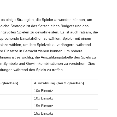
bt es einige Strategien, die Spieler anwenden können, um
olche Strategie ist das Setzen eines Budgets und das
gsvolles Spielen zu gewährleisten. Es ist auch ratsam, die
ntsprechende Einsatzhöhen zu wählen. Spieler mit einem
nsätze wählen, um ihre Spielzeit zu verlängern, während
re Einsätze in Betracht ziehen können, um höhere
inaus ist es wichtig, die Auszahlungstabelle des Spiels zu
nen Symbole und Gewinnkombinationen zu verstehen. Dies
idungen während des Spiels zu treffen.
 gleichen)
Auszahlung (bei 5 gleichen)
10x Einsatz
10x Einsatz
15x Einsatz
15x Einsatz