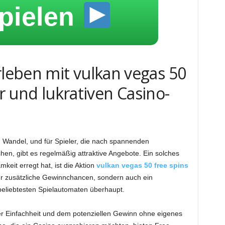
pielen
eben mit vulkan vegas 50
er und lukrativen Casino-
m Wandel, und für Spieler, die nach spannenden
hen, gibt es regelmäßig attraktive Angebote. Ein solches
mkeit erregt hat, ist die Aktion
vulkan vegas 50 free spins
 nur zusätzliche Gewinnchancen, sondern auch ein
beliebtesten Spielautomaten überhaupt.
ihrer Einfachheit und dem potenziellen Gewinn ohne eigenes