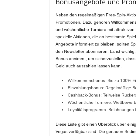
Bonusangebote und Prom
Neben den regelmäßigen Free-Spin-Aktione
Promotionen. Dazu gehören Willkommensb
und wöchentliche Turniere mit attraktiven
spezielle Aktionen, die an bestimmte Spi
Angebote informiert zu bleiben, sollten 
den Newsletter abonnieren. Es ist wichti
Bonus annimmt, um sicherzustellen, dass
Geld auch auszahlen lassen kann.
Willkommensbonus: Bis zu 100% Ei
Einzahlungsbonus: Regelmäßige Bon
Cashback-Bonus: Teilweise Rückers
Wöchentliche Turniere: Wettbewerb
Loyalitätsprogramm: Belohnungen fü
Diese Liste gibt einen Überblick über ei
Vegas verfügbar sind. Die genauen Beding