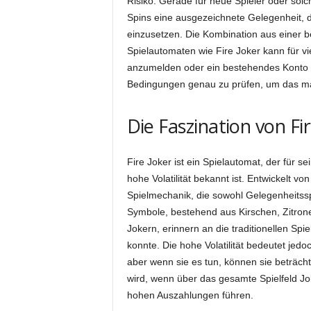
Risiko. Gerade für neue Spieler oder sol
Spins eine ausgezeichnete Gelegenheit, 
einzusetzen. Die Kombination aus einer 
Spielautomaten wie Fire Joker kann für vi
anzumelden oder ein bestehendes Konto zu
Bedingungen genau zu prüfen, um das max
Die Faszination von Fir
Fire Joker ist ein Spielautomat, der für
hohe Volatilität bekannt ist. Entwickelt vo
Spielmechanik, die sowohl Gelegenheitssp
Symbole, bestehend aus Kirschen, Zitron
Jokern, erinnern an die traditionellen Sp
konnte. Die hohe Volatilität bedeutet jed
aber wenn sie es tun, können sie beträcht
wird, wenn über das gesamte Spielfeld Jo
hohen Auszahlungen führen.