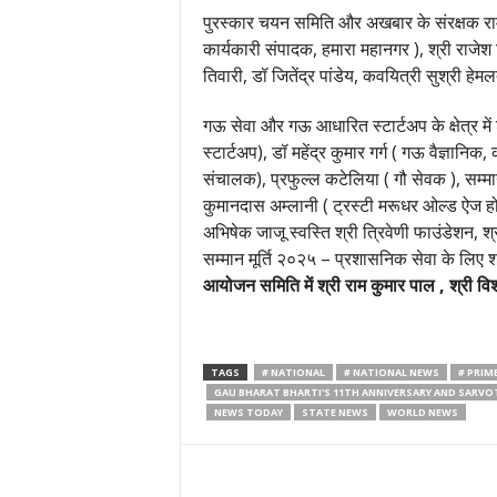
पुरस्कार चयन समिति और अखबार के संरक्षक राम कुम
कार्यकारी संपादक, हमारा महानगर ), श्री राजेश त्
तिवारी, डॉ जितेंद्र पांडेय, कवयित्री सुश्री 
गऊ सेवा और गऊ आधारित स्टार्टअप के क्षेत्र में
स्टार्टअप), डॉ महेंद्र कुमार गर्ग ( गऊ वैज्ञानि
संचालक), प्रफुल्ल कटेलिया ( गौ सेवक ), सम्मान 
कुमानदास अम्लानी ( ट्रस्टी मरूधर ओल्ड ऐज होम
अभिषेक जाजू स्वस्ति श्री त्रिवेणी फाउंडेशन, श्
सम्मान मूर्ति २०२५ – प्रशासनिक सेवा के लिए 
आयोजन समिति में श्री राम कुमार पाल , श्री वि
TAGS
# NATIONAL
# NATIONAL NEWS
# PRIM
GAU BHARAT BHARTI'S 11TH ANNIVERSARY AND SARV
NEWS TODAY
STATE NEWS
WORLD NEWS