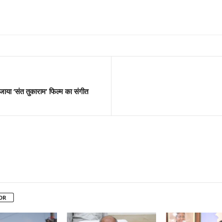
सजाया ‘संत तुकाराम’ फिल्म का संगीत
OR