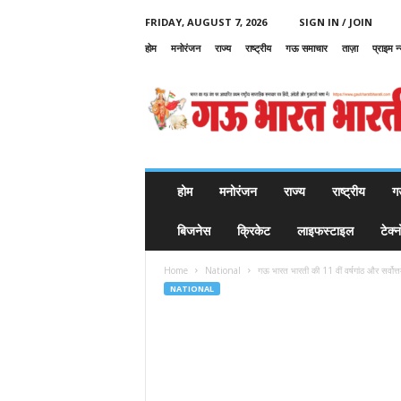
FRIDAY, AUGUST 7, 2026
SIGN IN / JOIN
होम
मनोरंजन
राज्य
राष्ट्रीय
गऊ समाचार
ताज़ा
प्राइम न
G
a
u
B
h
a
r
होम
मनोरंजन
राज्य
राष्ट्रीय
ग
a
t
बिजनेस
क्रिकेट
लाइफस्टाइल
टेक्
B
h
Home
National
गऊ भारत भारती की 11 वीं वर्षगांठ और सर्वोत्
a
NATIONAL
r
a
t
i