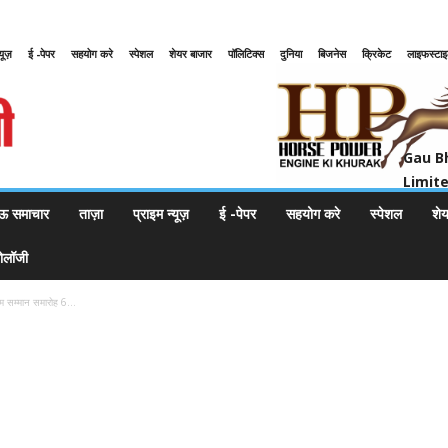
्यूज़
ई -पेपर
सहयोग करे
स्पेशल
शेयर बाजार
पॉलिटिक्स
दुनिया
बिजनेस
क्रिकेट
लाइफस्टा
Gau Bharat Bharati Petroleum Pr
Gau B
Limit
ऊ समाचार
ताज़ा
प्राइम न्यूज़
ई -पेपर
सहयोग करे
स्पेशल
शे
नोलॉजी
तम सम्मान समारोह 6...