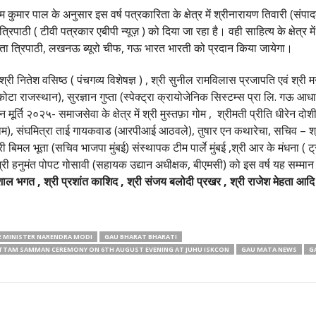
ार पाल के अनुसार इस वर्ष पत्रकारिता के क्षेत्र में श्रीनारायण तिवारी (संपादक द
रिपाठी ( टीवी पत्रकार एबीपी न्यूज़ ) को दिया जा रहा है। वही साहित्य के क्षेत्र मे
हेमलता त्रिपाठी, लखनऊ ब्यूरो चीफ, गऊ भारत भारती को प्रदान किया जायेगा।
 श्री नितेश वसिष्ठ ( पंचगव्य विशेषज्ञ ) , श्री सुनील रामविलास प्रजापति एवं श
क, कोटा राजस्थान), सुरज्ञान गुप्ता (स्पेक्ट्रा क्रायोजेनिक सिस्टम्स प्रा लि. गऊ आ
मूर्ति २०२५- समाजसेवा के क्षेत्र में श्री मुस्तफ़ा गोम , श्रीमती प्रीति धीरेन द
), संघमित्रा ताई गायकवाड (आरपीआई आठवले), तुषार एन कथारेचा, सचिव – श्री गुर्ज
री बिमल भूता (सचिव भाजपा मुंबई) संस्थापक टीम पार्ले मुंबई ,श्री आर के मंधना ( ट
श्री हनुमंत पोपट गोसावी (सहायक उद्यान अधीक्षक, बीएमसी) को इस वर्ष यह सम्मा
शाल भगत , श्री प्रशांत काशिद , श्री संजय बलोदी प्रखर , श्री राजेश मेहता आदि
E MINISTER NARENDRA MODI
GAU BHARAT BHARATI
OTTAM SAMMAN CEREMONY ON 6TH AUGUST EVENING AT JUHU ISKCON
GAU MATA NEWS
G