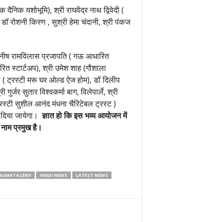
ैनिक यशोभूमि), श्री राघवेंद्र नाथ द्विवेदी (
ं डॉ रोशनी किरण , सुश्री हेमा चंदानी, श्री पंकज
्री मनीष रामविलास प्रजापति ( गऊ आधारित
धारित स्टार्टअप), श्री उमेश शाह (गौशाला
ोशी ( ट्रस्टी मरू घर ओल्ड ऐज होम), डॉ दिलीप
र सुतार विश्वकर्मा बाग, विलेपार्ले, श्री
्रस्टी सुशील आनंद मंधना चैरिटेबल ट्रस्ट )
न दिया जायेगा।
ज्ञात हो कि इस भव्य आयोजन में
 नाम प्रमुख है।
AUMATA LEKH
HINDI NEWS
LATEST NEWS