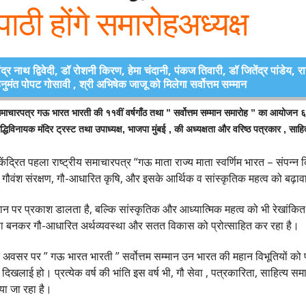
ाठी होंगे समारोहअध्यक्ष
ेंद्र नाथ द्विवेदी, डॉ रोशनी किरण, हेमा चंदानी, पंकज तिवारी, डॉ जितेंद्र पांडेय, रा
ुमंत पोपट गोसावी , श्री अभिषेक जाजू को मिलेगा सर्वोत्तम सम्मान
माचारपत्र गऊ भारत भारती की ११वीं वर्षगाँठ तथा ” सर्वोत्तम सम्मान समारोह ” का आयोजन ६
द्धिविनायक मंदिर ट्रस्ट तथा उपाध्यक्ष, भाजपा मुंबई , की अध्यक्षता और वरिष्ठ पत्रकार , साहित
ेंद्रित पहला राष्ट्रीय समाचारपत्र “गऊ माता राज्य माता स्वर्णिम भारत – संपन्न
र गौवंश संरक्षण, गौ-आधारित कृषि, और इसके आर्थिक व सांस्कृतिक महत्व को बढ़ावा देन
 पर प्रकाश डालता है, बल्कि सांस्कृतिक और आध्यात्मिक महत्व को भी रेखांकित क
हिस्सा बनकर गौ-आधारित अर्थव्यवस्था और सतत विकास को प्रोत्साहित कर रहा है।
े अवसर पर ” गऊ भारत भारती ” सर्वोत्तम सम्मान उन भारत की महान विभूतियों को प्रदा
लाई हो। प्रत्येक वर्ष की भांति इस वर्ष भी, गौ सेवा , पत्रकारिता, साहित्य समाजसे
या जा रहा है।