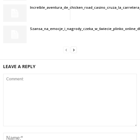
Increíble_aventura_de_chicken_road_casino_cruza_la_carretera
Szansa_na_emocje_i_nagrody_czeka_w_świecie_plinko_online_d
LEAVE A REPLY