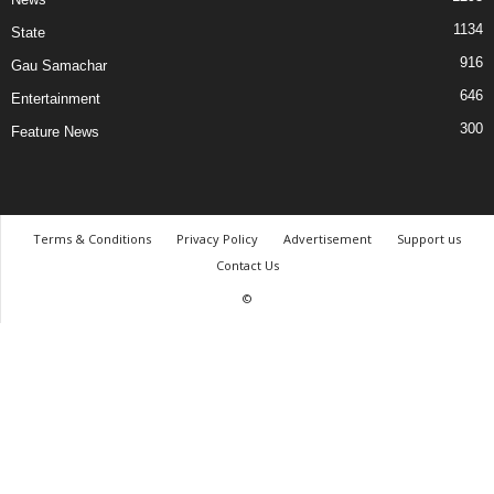
1134
State
916
Gau Samachar
646
Entertainment
300
Feature News
Terms & Conditions
Privacy Policy
Advertisement
Support us
Contact Us
©