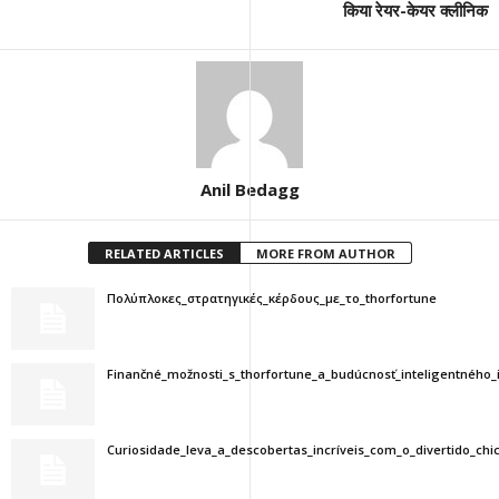
किया रेयर-केयर क्लीनिक
Anil Bedagg
RELATED ARTICLES
MORE FROM AUTHOR
Πολύπλοκες_στρατηγικές_κέρδους_με_το_thorfortune
Finančné_možnosti_s_thorfortune_a_budúcnosť_inteligentného_
Curiosidade_leva_a_descobertas_incríveis_com_o_divertido_ch