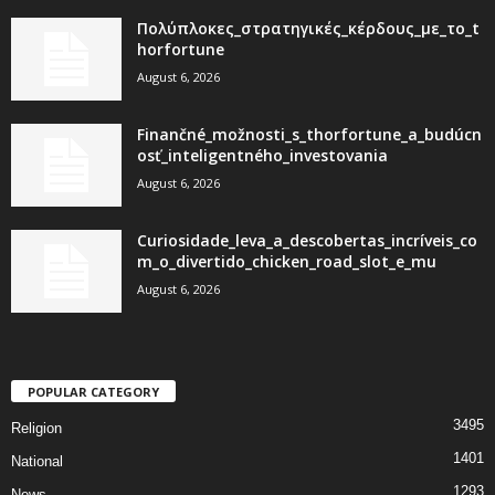
Πολύπλοκες_στρατηγικές_κέρδους_με_το_t
horfortune
August 6, 2026
Finančné_možnosti_s_thorfortune_a_budúcn
osť_inteligentného_investovania
August 6, 2026
Curiosidade_leva_a_descobertas_incríveis_co
m_o_divertido_chicken_road_slot_e_mu
August 6, 2026
POPULAR CATEGORY
3495
Religion
1401
National
1293
News