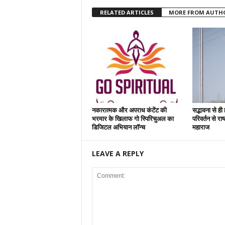
RELATED ARTICLES
MORE FROM AUTH
नकारात्मक और अपराध कंटेंट की
सद्भावना से ही
भरमार के खिलाफ गो स्पिरिचुअल का
परिवर्तन से रा
डिजिटल अभियान लॉन्च
महाराज
LEAVE A REPLY