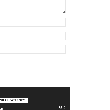
PULAR CATEGORY
3512
on