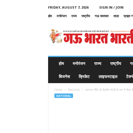
FRIDAY, AUGUST 7, 2026
SIGN IN / JOIN
होम
मनोरंजन
राज्य
राष्ट्रीय
गऊ समाचार
ताज़ा
प्राइम न
G
a
u
B
h
a
r
होम
मनोरंजन
राज्य
राष्ट्रीय
ग
a
t
बिजनेस
क्रिकेट
लाइफस्टाइल
टेक्
B
h
Home
National
एकनाथ शिंदे को केंद्रीय मंत्री के रूप में केंद्र 
a
NATIONAL
r
a
t
i