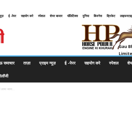
्यूज़
ई -पेपर
सहयोग करे
स्पेशल
शेयर बाजार
पॉलिटिक्स
दुनिया
बिजनेस
क्रिकेट
लाइफस्टा
Gau Bharat Bharati Petroleum Pr
Gau B
Limit
ऊ समाचार
ताज़ा
प्राइम न्यूज़
ई -पेपर
सहयोग करे
स्पेशल
शे
नोलॉजी
में लाया जाना...