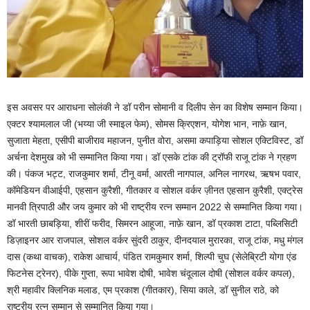
इस अवसर पर आराधना सोलंकी ने डॉ परीन सोमानी व दिलीप सेन का विशेष सम्मान किया।
एक्टर श्यामलाल जी (भय्या जी स्माइल फेम), सोमस क्रिएशन, योगेश भान, नाफ़े खान,
सुजाता मेहता, एसीपी बाजीराव महाजन, पुनीत वोरा, असमा कपाड़िया सोशल एक्टिविस्ट, डॉ
अर्चना देशमुख को भी सम्मानित किया गया। डॉ एसके टांक की ट्रॉफी राजू टांक ने ग्रहण
की। पंकज भट्ट, राजकुमार शर्मा, टीनू वर्मा, आरती नागपाल, अनिल नागरथ, ऋषभ पवार,
कॉमेडियन वीआईपी, एहसान कुरैशी, गीतकार व सोशल वर्कर ज़ीनत एहसान कुरैशी, एक्ट्रेस
मानवी त्रिपाठी और जय कुमार को भी राष्ट्रीय रत्न सम्मान 2022 से सम्मानित किया गया।
डॉ भारती छाबड़िया, शीरीं फरीद, सिमरन आहूजा, नाफ़े खान, डॉ प्रकाश टाटा, पब्लिसिटी
डिज़ाइनर आर राजपाल, सोशल वर्कर सुंदरी ठाकुर, दीनदयाल मुरारका, राजू टांक, मधु मंगल
दास (कथा वाचक), राकेश आचार्य, पंडित रामकुमार शर्मा, शिल्पी चुघ (सेलेब्रिटी योगा एंड
फिटनेस ट्रेनर), पीके गुप्ता, रूपा भावेश दोषी, भावेश चंदूलाल दोषी (सोशल वर्कर कपल),
श्री महावीर क्लिनिक मलाड, एम प्रकाश (गीतकार), सिया काले, डॉ सुनील राठे, को
राष्ट्रीय रत्न सम्मान से सम्मानित किया गया।