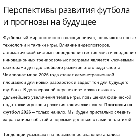
Перспективы развития футбола
и прогнозы на будущее
Футбольный мир постоянно эволюционирует, появляются новые
технологии и тактики игры. Влияние видеоповторов,
автоматической системы определения взятия мяча и внедрение
инновационных тренировочных программ является ключевыми
факторами для дальнейшего развития этого вида спорта.
Чемпионат мира 2026 года станет демонстрационной
площадкой для новых разработок и задаст тон для будущего
футбола. В долгосрочной перспективе можно ожидать
дальнейшего увеличения темпа игры, повышения физической
подготовки игроков и развития тактических схем.
Прогнозы на
футбол 2026
– только начало. Мы будем пристально следить
за развитием событий и первыми делиться с вами аналитикой.
Тенденции указывают на повышенное значение анализа