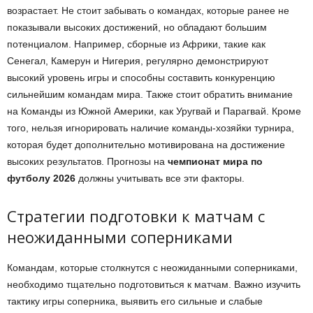
возрастает. Не стоит забывать о командах, которые ранее не
показывали высоких достижений, но обладают большим
потенциалом. Например, сборные из Африки, такие как
Сенегал, Камерун и Нигерия, регулярно демонстрируют
высокий уровень игры и способны составить конкуренцию
сильнейшим командам мира. Также стоит обратить внимание
на Команды из Южной Америки, как Уругвай и Парагвай. Кроме
того, нельзя игнорировать наличие команды-хозяйки турнира,
которая будет дополнительно мотивирована на достижение
высоких результатов. Прогнозы на
чемпионат мира по
футболу 2026
должны учитывать все эти факторы.
Стратегии подготовки к матчам с
неожиданными соперниками
Командам, которые столкнутся с неожиданными соперниками,
необходимо тщательно подготовиться к матчам. Важно изучить
тактику игры соперника, выявить его сильные и слабые