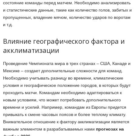
состояние команды перед матчем. Необходимо анализировать
и статистические данные, такие как количество голов, забитых и
пропущенных, владение мячом, количество ударов по воротам
и т.д.
Влияние географического фактора и
акклиматизации
Проведение Чемпионата мира в трех странах – США, Канаде и
Мексике – создает дополнительные сложности для команд.
Необходимо учитывать разницу во времени, климатические
условия и географическое положение городов, в которых будут
проходить матчи. Командам необходимо адаптироваться к
новым условиям, что может потребовать дополнительного
времени и усилий. Например, командам из Европы придется
привыкать к смене часовых поясов и более теплому климату.
Внимательное отношение к фактору акклиматизации является
важным элементом в разрабатываемых нами
прогнозах на