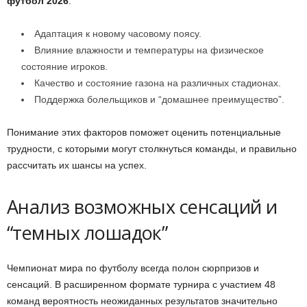
футбол 2026
.
Адаптация к новому часовому поясу.
Влияние влажности и температуры на физическое
состояние игроков.
Качество и состояние газона на различных стадионах.
Поддержка болельщиков и “домашнее преимущество”.
Понимание этих факторов поможет оценить потенциальные
трудности, с которыми могут столкнуться команды, и правильно
рассчитать их шансы на успех.
Анализ возможных сенсаций и
“темных лошадок”
Чемпионат мира по футболу всегда полон сюрпризов и
сенсаций. В расширенном формате турнира с участием 48
команд вероятность неожиданных результатов значительно