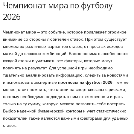
Чемпионат мира по футболу
2026
Чемпионат мира – это событие, которое привлекает огромное
внимание со стороны любителей ставок. При этом существует
множество различных вариантов ставок, от простых исходов
матчей до сложных комбинаций. Важно понимать особенности
каждой ставки и учитывать все факторы, которые могут
повлиять на результат. Для успешной игры необходимо
тщательно анализировать информацию, следить за новостями
и использовать экспертные
прогнозы на футбол 2026
. Тем не
менее, стоит помнить, что ставки на спорт связаны с рисками,
поэтому необходимо подходить к ним ответственно и играть
только на ту сумму, которую можете позволить себе потерять.
Выбор надежной букмекерской конторы и учет статистических
показателей также являются важными факторами для удачных
ставок.