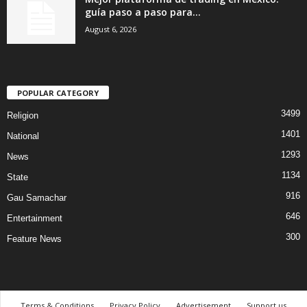
guía paso a paso para...
August 6, 2026
POPULAR CATEGORY
3499
Religion
1401
National
1293
News
1134
State
916
Gau Samachar
646
Entertainment
300
Feature News
Terms & Conditions
Privacy Policy
Advertisement
Support us