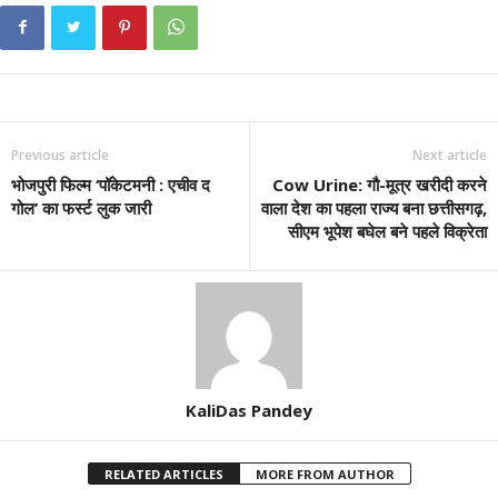
Previous article
Next article
भोजपुरी फिल्म ‘पॉकेटमनी : एचीव द
Cow Urine: गौ-मूत्र खरीदी करने
गोल’ का फर्स्ट लुक जारी
वाला देश का पहला राज्य बना छत्तीसगढ़,
सीएम भूपेश बघेल बने पहले विक्रेता
KaliDas Pandey
RELATED ARTICLES
MORE FROM AUTHOR