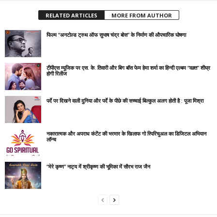
RELATED ARTICLES
MORE FROM AUTHOR
फिल्म “अनटोल्ड ट्रुथ ऑफ सुभाष चंद्र बोस” के निर्माण की औपचारिक घोषणा
टीपीएस म्यूजिक पर एस. के. तिवारी और बिग बॉस फेम हेमा शर्मा का हिन्दी एल्बम “वक़्त” शीघ्र
होगी रिलीज
पर्दे पर दिखने वाली दुनिया और पर्दे के पीछे की सच्चाई बिल्कुल अलग होती है : पूजा मिश्रा
नकारात्मक और अपराध कंटेंट की भरमार के खिलाफ गो स्पिरिचुअल का डिजिटल अभियान
लॉन्च
“मेरे कृष्ण” नाट्य में श्रीकृष्ण की भूमिका में सौरभ राज जैन