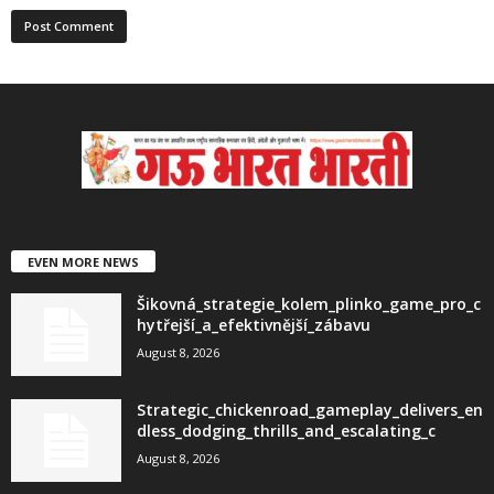
EVEN MORE NEWS
Šikovná_strategie_kolem_plinko_game_pro_c
hytřejší_a_efektivnější_zábavu
August 8, 2026
Strategic_chickenroad_gameplay_delivers_en
dless_dodging_thrills_and_escalating_c
August 8, 2026