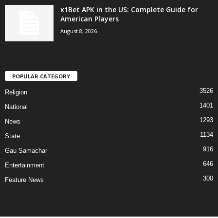
x1Bet APK in the US: Complete Guide for
American Players
August 8, 2026
POPULAR CATEGORY
3526
Religion
1401
National
1293
News
1134
State
916
Gau Samachar
646
Entertainment
300
Feature News