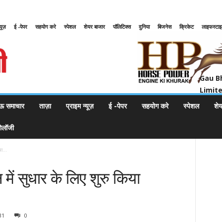
्यूज़
ई -पेपर
सहयोग करे
स्पेशल
शेयर बाजार
पॉलिटिक्स
दुनिया
बिजनेस
क्रिकेट
लाइफस्टा
Gau Bharat Bharati Petroleum Pr
Gau B
Limit
ऊ समाचार
ताज़ा
प्राइम न्यूज़
ई -पेपर
सहयोग करे
स्पेशल
शे
नोलॉजी
या...
ीवन में सुधार के लिए शुरु किया
31
0