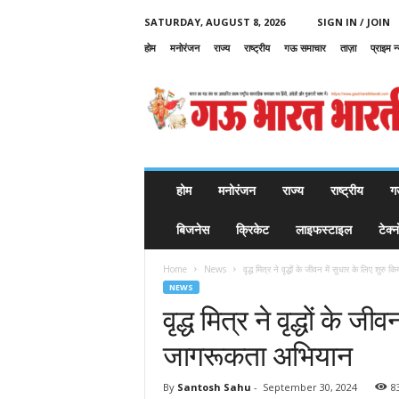
SATURDAY, AUGUST 8, 2026
SIGN IN / JOIN
होम
मनोरंजन
राज्य
राष्ट्रीय
गऊ समाचार
ताज़ा
प्राइम न
G
a
u
B
h
a
r
होम
मनोरंजन
राज्य
राष्ट्रीय
ग
a
t
बिजनेस
क्रिकेट
लाइफस्टाइल
टेक्
B
h
Home
News
वृद्ध मित्र ने वृद्धों के जीवन में सुधार के लिए शुरु कि
a
NEWS
r
वृद्ध मित्र ने वृद्धों के ज
a
t
जागरूकता अभियान
i
By
Santosh Sahu
-
September 30, 2024
8