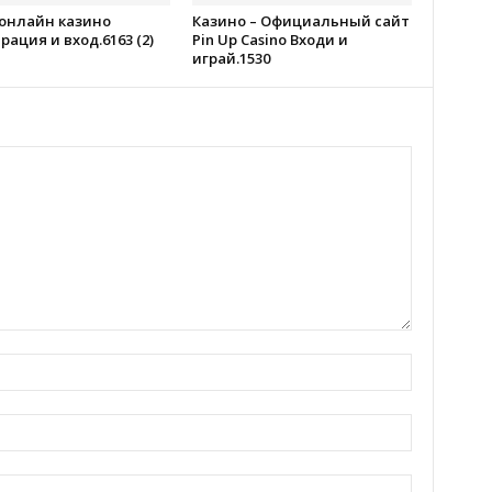
 онлайн казино
Казино – Официальный сайт
рация и вход.6163 (2)
Pin Up Casino Входи и
играй.1530