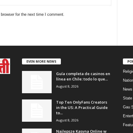
 browser for the next time I comment.
EVEN MORE NEWS
PO
Religi
Guía completa de casinos en
línea en Chile: todo lo que...
Natio
August 8, 2026
News
State
Top Ten OnlyFans Creators
in the US: A Practical Guide
Gau 
to...
Enter
August 8, 2026
Featu
Najlepsze Kasyna Online w