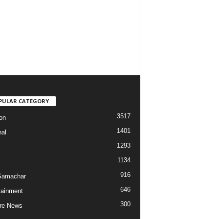
PULAR CATEGORY
3517
on
1401
nal
1293
1134
916
Samachar
646
tainment
300
re News